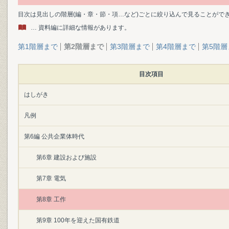
目次は見出しの階層(編・章・節・項…など)ごとに絞り込んで見ることがで
… 資料編に詳細な情報があります。
第1階層まで
第2階層まで
第3階層まで
第4階層まで
第5階層
目次項目
はしがき
凡例
第6編 公共企業体時代
第6章 建設および施設
第7章 電気
第8章 工作
第9章 100年を迎えた国有鉄道