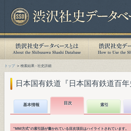
トップ
検索結果 - 社史詳細
日本国有鉄道『日本国有鉄道百年史. 第
目次
基本情報
索引
"MM/方式"の索引語が書かれている目次項目はハイライトされています。