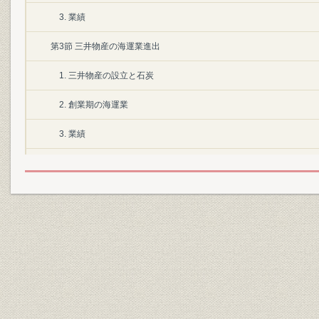
3. 業績
第3節 三井物産の海運業進出
1. 三井物産の設立と石炭
2. 創業期の海運業
3. 業績
第2章 海運市場の拡大
第1節 日清・日露戦争と海運業
第2節 大阪商船の発展
1. 経営の近代化
2. 戦争と航路の拡充
3. 業績