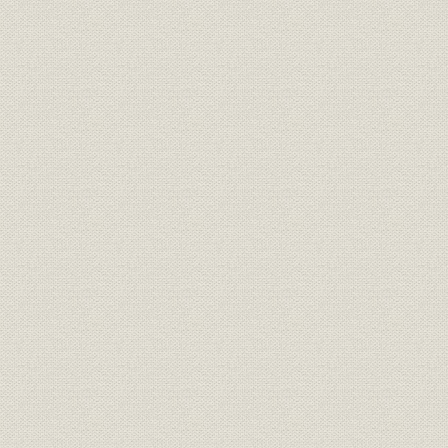
3. 業績の好転とその限界
第3節 三井船舶の積極政策
1. 経営方針と組織機構
2. 積極策の推進
3. 業績の不安定性と資金調達
第9章 長期海運不況と海運集約
第1節 高度経済成長下の海運不況
第2節 海運不況下の大阪商船
1. 経営合理化の戦略と機構改革
2. 定期航路拡充の限界と不定期部門の強化
3. 業績の低迷と整備計画の展開