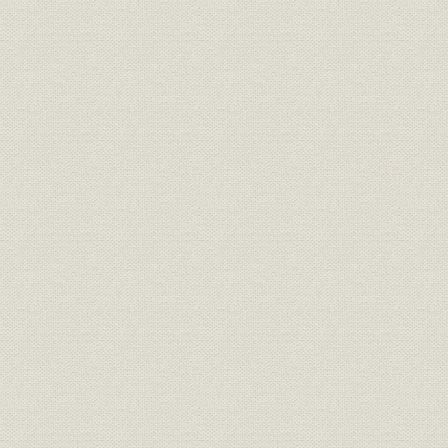
2. 経営活動の自立化
3. 業績の推移
第5章 日本海運業の躍進
第1節 日中戦争と海運
第2節 大阪商船の躍進
1. 経営方針と経営組織
2. 航路の再編成
3. 業績の推移
第3節 三井物産船舶部の飛躍
1. 経営方針と経営組織
2. 経営活動の拡大