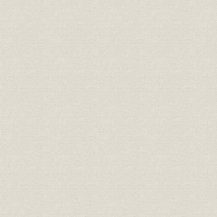
1. 第1次世界大戦と三井物産
2. 海運業の飛躍的拡大
3. 業績
第4章 慢性不況下の海運
第1節 海運不況
第2節 大阪商船の積極策
1. 合理化と郵商協調
2. 不況期における積極策
3. 業績
第3節 三井物産船舶部のコモンキャリヤー化
1. 経営方針と経営組織