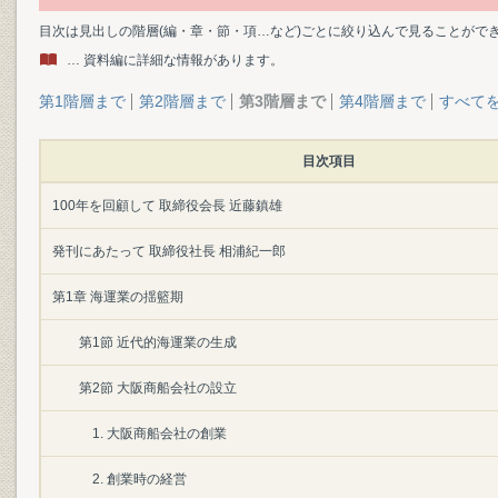
目次は見出しの階層(編・章・節・項…など)ごとに絞り込んで見ることがで
… 資料編に詳細な情報があります。
第1階層まで
第2階層まで
第3階層まで
第4階層まで
すべて
目次項目
100年を回顧して 取締役会長 近藤鎮雄
発刊にあたって 取締役社長 相浦紀一郎
第1章 海運業の揺籃期
第1節 近代的海運業の生成
第2節 大阪商船会社の設立
1. 大阪商船会社の創業
2. 創業時の経営