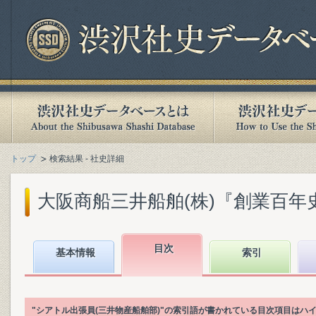
トップ
検索結果 - 社史詳細
大阪商船三井船舶(株)『創業百年史. [
目次
基本情報
索引
"シアトル出張員(三井物産船舶部)"の索引語が書かれている目次項目はハ