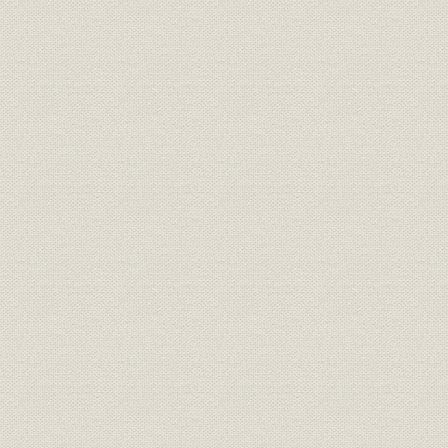
3. 業績の推移
第6章 戦時統制下の海運
第1節 日本商船隊の崩壊
第2節 船舶運営会の活動
第3節 戦時下の大阪商船
1. 戦時下の経営方針と組織
2. 戦時下の経営活動
3. 業績の推移
第4節 三井船舶株式会社の独立
1. 三井船舶株式会社の設立と経過
2. 戦時下の経営活動