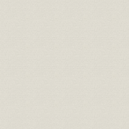
第3節 三井物産船舶部の設立
1. 三井物産の発展と船舶部
2. 海運業の展開
3. 業績
第3章 第1次大戦期における飛躍
第1節 大戦ブームと日本海運
第2節 大阪商船の遠洋航路伸張
1. 第1次世界大戦と大阪商船
2. 海外航路の飛躍
3. 業績
第3節 三井物産船舶部の拡充