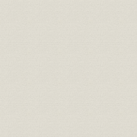
3. 業績の推移
第7章 占領下の海運業
第1節 占領政策と海運管理
第2節 占領政策と大阪商船・三井船舶
第3節 海運管理下の大阪商船・三井船舶
第8章 海運業の復興
第1節 激動の海運復興
第2節 大阪商船の国際海運界復帰
1. 経営方針と組織機構
2. 国際海運界への復帰