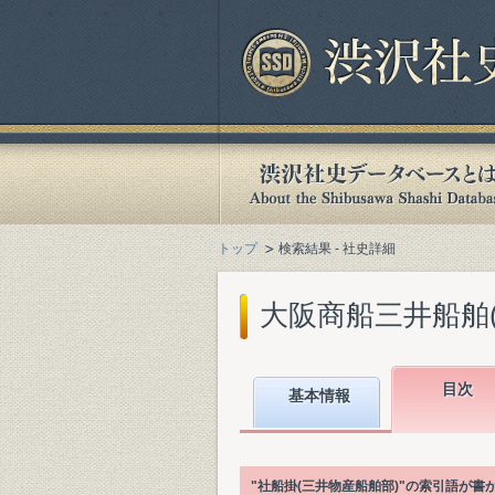
トップ
検索結果 - 社史詳細
大阪商船三井船舶(株)
目次
基本情報
"社船掛(三井物産船舶部)"の索引語が