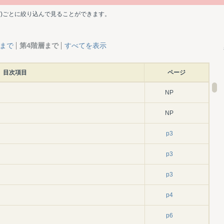
ど)ごとに絞り込んで見ることができます。
層まで
第4階層まで
すべてを表示
目次項目
ページ
NP
NP
p3
p3
p3
p4
p6