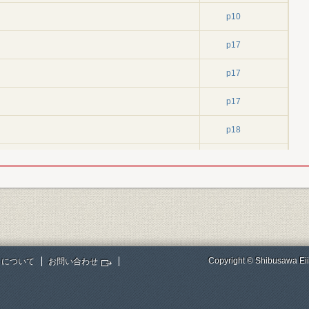
p10
p17
p17
p17
p18
p20
p22
p22
p25
Copyright © Shibusawa Eii
トについて
お問い合わせ
p28
p31