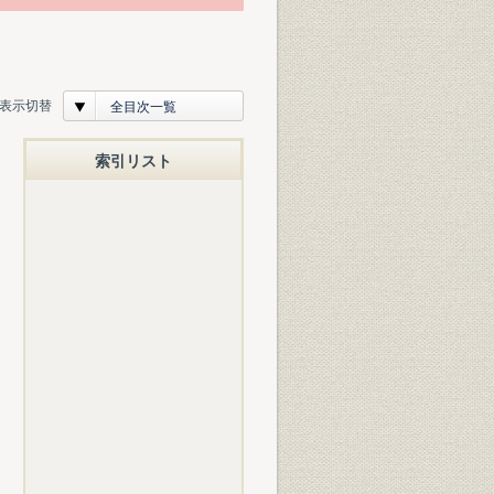
表示切替
全目次一覧
索引リスト