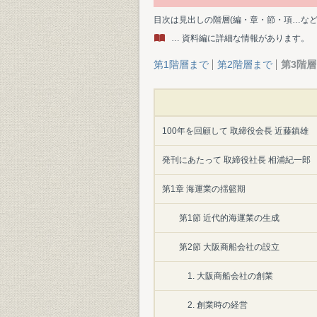
目次は見出しの階層(編・章・節・項…な
… 資料編に詳細な情報があります。
第1階層まで
第2階層まで
第3階
100年を回顧して 取締役会長 近藤鎮雄
発刊にあたって 取締役社長 相浦紀一郎
第1章 海運業の揺籃期
第1節 近代的海運業の生成
第2節 大阪商船会社の設立
1. 大阪商船会社の創業
2. 創業時の経営