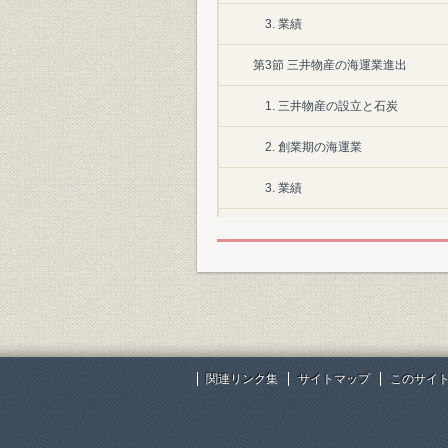
3. 業績
第3節 三井物産の海運業進出
1. 三井物産の設立と石炭
2. 創業期の海運業
3. 業績
第2章 海運市場の拡大
第1節 日清・日露戦争と海運業
第2節 大阪商船の発展
1. 経営の近代化
関連リンク集
サイトマップ
このサイ
2. 戦争と航路の拡充
3. 業績