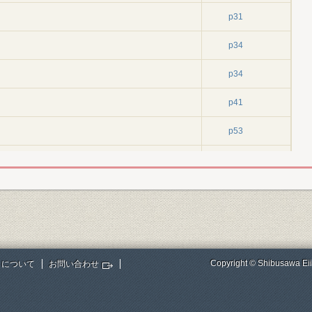
p31
p34
p34
p41
p53
p57
p57
p69
p69
Copyright © Shibusawa Eii
トについて
お問い合わせ
p77
p93