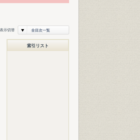
表示切替
全目次一覧
索引リスト