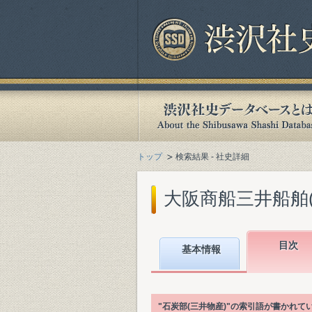
トップ
検索結果 - 社史詳細
大阪商船三井船舶(株)
目次
基本情報
"石炭部(三井物産)"の索引語が書かれ