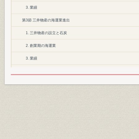
3. 業績
第3節 三井物産の海運業進出
1. 三井物産の設立と石炭
2. 創業期の海運業
3. 業績
第2章 海運市場の拡大
第1節 日清・日露戦争と海運業
第2節 大阪商船の発展
1. 経営の近代化
2. 戦争と航路の拡充
3. 業績