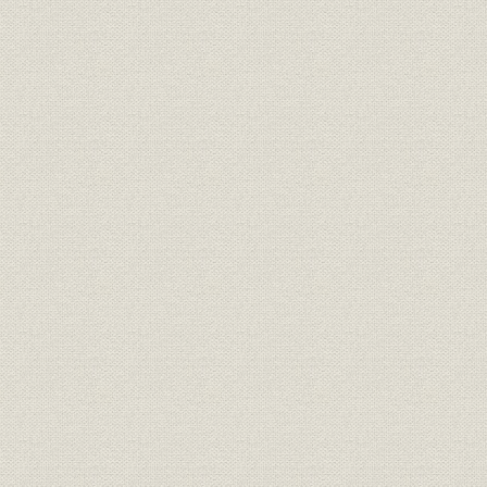
第3節 三井物産船舶部の設立
1. 三井物産の発展と船舶部
2. 海運業の展開
3. 業績
第3章 第1次大戦期における飛躍
第1節 大戦ブームと日本海運
第2節 大阪商船の遠洋航路伸張
1. 第1次世界大戦と大阪商船
2. 海外航路の飛躍
3. 業績
第3節 三井物産船舶部の拡充