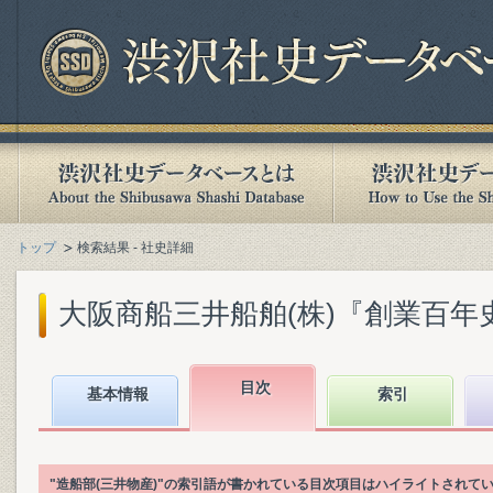
トップ
検索結果 - 社史詳細
大阪商船三井船舶(株)『創業百年史. [
目次
基本情報
索引
"造船部(三井物産)"の索引語が書かれている目次項目はハイライトされて