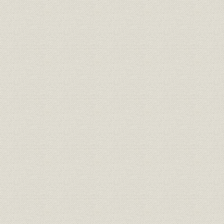
3. 業績の好転とその限界
第3節 三井船舶の積極政策
1. 経営方針と組織機構
2. 積極策の推進
3. 業績の不安定性と資金調達
第9章 長期海運不況と海運集約
第1節 高度経済成長下の海運不況
第2節 海運不況下の大阪商船
1. 経営合理化の戦略と機構改革
2. 定期航路拡充の限界と不定期部門の強化
3. 業績の低迷と整備計画の展開