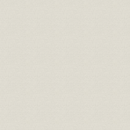
3. 業績の推移
第6章 戦時統制下の海運
第1節 日本商船隊の崩壊
第2節 船舶運営会の活動
第3節 戦時下の大阪商船
1. 戦時下の経営方針と組織
2. 戦時下の経営活動
3. 業績の推移
第4節 三井船舶株式会社の独立
1. 三井船舶株式会社の設立と経過
2. 戦時下の経営活動