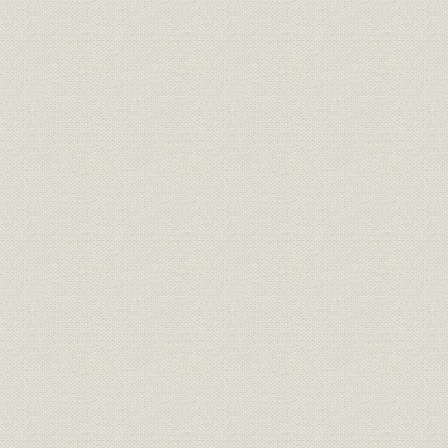
2. 経営活動の自立化
3. 業績の推移
第5章 日本海運業の躍進
第1節 日中戦争と海運
第2節 大阪商船の躍進
1. 経営方針と経営組織
2. 航路の再編成
3. 業績の推移
第3節 三井物産船舶部の飛躍
1. 経営方針と経営組織
2. 経営活動の拡大