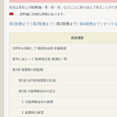
目次は見出しの階層(編・章・節・項…など)ごとに絞り込んで見ることがで
… 資料編に詳細な情報があります。
第1階層まで
第2階層まで
第3階層まで
第4階層まで
すべて
目次項目
100年を回顧して 取締役会長 近藤鎮雄
発刊にあたって 取締役社長 相浦紀一郎
第1章 海運業の揺籃期
第1節 近代的海運業の生成
第2節 大阪商船会社の設立
1. 大阪商船会社の創業
2. 創業時の経営