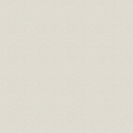
1. 第1次世界大戦と三井物産
2. 海運業の飛躍的拡大
3. 業績
第4章 慢性不況下の海運
第1節 海運不況
第2節 大阪商船の積極策
1. 合理化と郵商協調
2. 不況期における積極策
3. 業績
第3節 三井物産船舶部のコモンキャリヤー化
1. 経営方針と経営組織