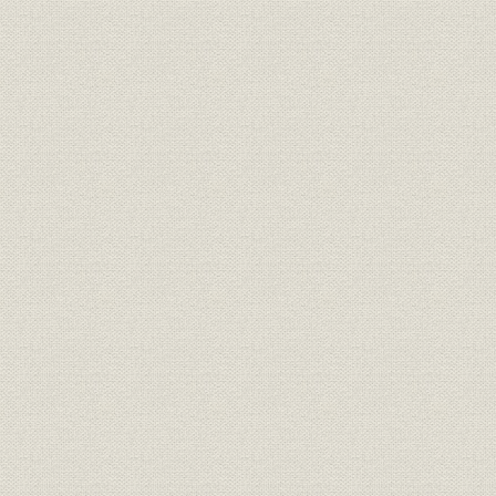
3. 業績の推移
第7章 占領下の海運業
第1節 占領政策と海運管理
第2節 占領政策と大阪商船・三井船舶
第3節 海運管理下の大阪商船・三井船舶
第8章 海運業の復興
第1節 激動の海運復興
第2節 大阪商船の国際海運界復帰
1. 経営方針と組織機構
2. 国際海運界への復帰