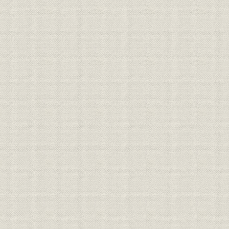
三井物産の営業拡大
船舶部の設置
御用船徴用と航海奨励金
2. 海運業の展開
石炭輸送の拡大
その他の貨物の輸送
戦隊の整備
港湾その他の改善
合理化と船員対策
3. 業績
第3章 第1次大戦期における飛躍