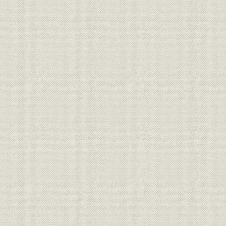
台湾航路の開設
韓国・清国・その他近海航路
日清汽船・朝鮮郵船の設立
北米航路の開設と船舶の建造
予備員制度の確立
3. 業績
運航実績
収支と利益
社債
第3節 三井物産船舶部の設立
1. 三井物産の発展と船舶部