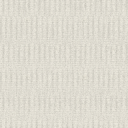
第1節 大戦ブームと日本海運
海運ブームと社船航路の伸張
社外船の飛躍的発展
日本船主協会と日本会員組合
第2節 大阪商船の遠洋航路伸張
1. 第1次世界大戦と大阪商船
堀啓次郎と大戦への対応
組織の整備
2. 海外航路の飛躍
遠洋航路の拡充