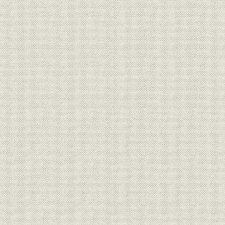
在来航路における活躍
船隊の拡充と用船
大戦下の労務対策
関連事業の拡大
3. 業績
運航実績
収支と利益
積立金と特別減価償却
増資
第3節 三井物産船舶部の拡充
1. 第1次世界大戦と三井物産