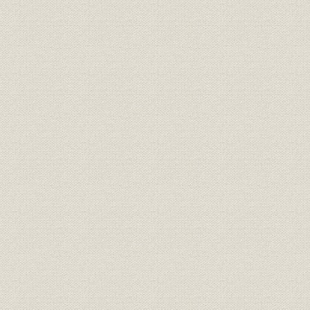
運航実績
資本金・損益
第3節 三井物産の海運業進出
1. 三井物産の設立と石炭
三井物産の設立と発展
三池炭輸出と販売網の拡大
2. 創業期の海運業
石炭輸送の社船
用船活動の展開
日本人船長の採用と保険
3. 業績