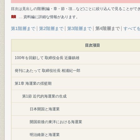
目次は見出しの階層(編・章・節・項…など)ごとに絞り込んで見ることがで
… 資料編に詳細な情報があります。
第1階層まで
第2階層まで
第3階層まで
第4階層まで
すべて
目次項目
100年を回顧して 取締役会長 近藤鎮雄
発刊にあたって 取締役社長 相浦紀一郎
第1章 海運業の揺籃期
第1節 近代的海運業の生成
日本開国と海運業
開国前後の東洋における海運業
明治維新と海運業