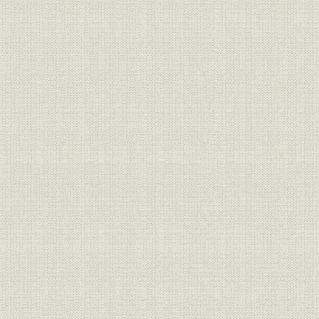
運航実績
第2章 海運市場の拡大
第1節 日清・日露戦争と海運業
日本海運業の拡大
社船の遠洋航路への進出
社外船主の台頭と三井物産
第2節 大阪商船の発展
1. 経営の近代化
中橋徳五郎の積極策
人材の登用
2. 戦争と航路の拡充