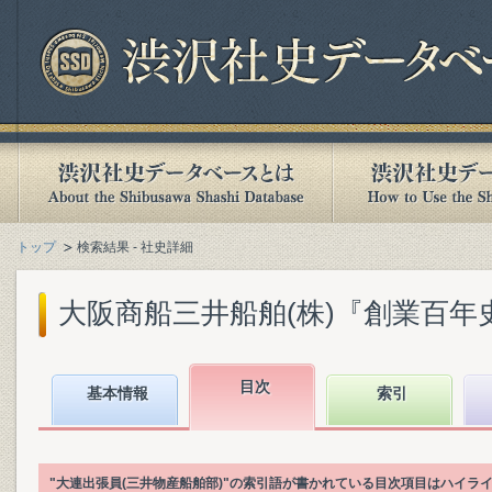
トップ
検索結果 - 社史詳細
大阪商船三井船舶(株)『創業百年史. [
目次
基本情報
索引
"大連出張員(三井物産船舶部)"の索引語が書かれている目次項目はハイラ