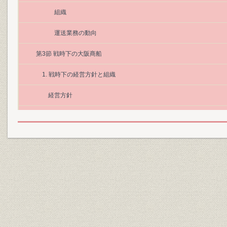
組織
運送業務の動向
第3節 戦時下の大阪商船
1. 戦時下の経営方針と組織
経営方針
経営組織の変遷
経営陣の交替
組織機構の変遷
公職追放・人的支配力排除と両社