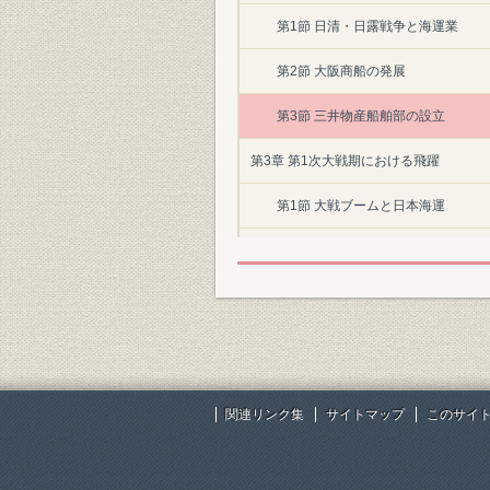
第1節 日清・日露戦争と海運業
第2節 大阪商船の発展
第3節 三井物産船舶部の設立
第3章 第1次大戦期における飛躍
第1節 大戦ブームと日本海運
第2節 大阪商船の遠洋航路伸張
第3節 三井物産船舶部の拡充
第4章 慢性不況下の海運
第1節 海運不況
関連リンク集
サイトマップ
このサイ
第2節 大阪商船の積極策
第3節 三井物産船舶部のコモンキャ