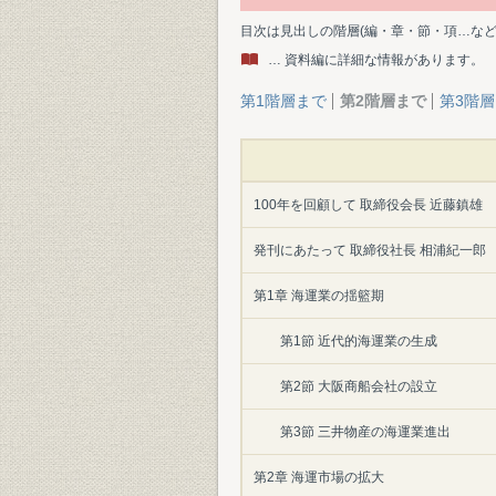
目次は見出しの階層(編・章・節・項…な
… 資料編に詳細な情報があります。
第1階層まで
第2階層まで
第3階
100年を回顧して 取締役会長 近藤鎮雄
発刊にあたって 取締役社長 相浦紀一郎
第1章 海運業の揺籃期
第1節 近代的海運業の生成
第2節 大阪商船会社の設立
第3節 三井物産の海運業進出
第2章 海運市場の拡大