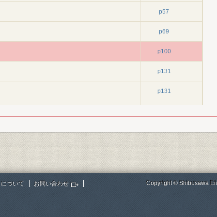
p57
p69
p100
p131
p131
p139
p166
p189
p189
Copyright © Shibusawa Eii
トについて
お問い合わせ
p200
リヤー化
p235