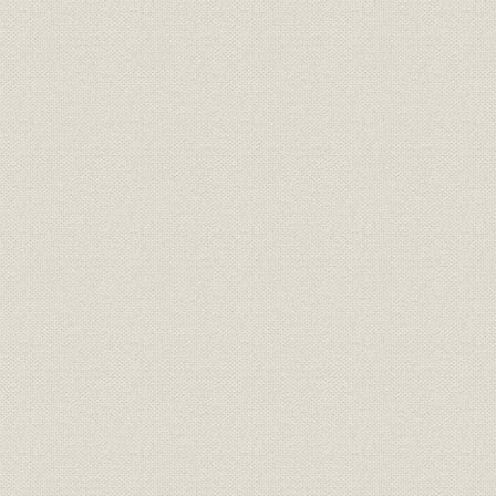
第10章 大阪商船三井船舶の設立
第1節 集約下の日本海運とその環境
第2節 経営方針と役員
第3節 合併に伴う調整と発展への足固め
第4節 業績―復配までの足どり
第11章 成長の時期―コンテナ体制の整備と経営の多角化
第1節 環境
第2節 成長を目指す経営方針と経営組織
第3節 コンテナ化の展開と専用船の拡充
第4節 企業成長を支えた非営業部門
第5節 資金調達と業務