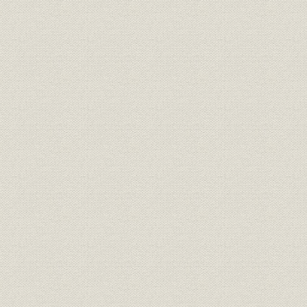
第2節 占領政策と大阪商船・三井船舶
第3節 海運管理下の大阪商船・三井船舶
第8章 海運業の復興
第1節 激動の海運復興
第2節 大阪商船の国際海運界復帰
第3節 三井船舶の積極政策
第9章 長期海運不況と海運集約
第1節 高度経済成長下の海運不況
第2節 海運不況下の大阪商船
第3節 三井船舶における合理化の推進
第4節 大阪商船と三井船舶の合併