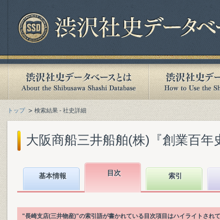
トップ
検索結果 - 社史詳細
大阪商船三井船舶(株)『創業百年史. [
目次
基本情報
索引
"長崎支店(三井物産)"の索引語が書かれている目次項目はハイライトされ