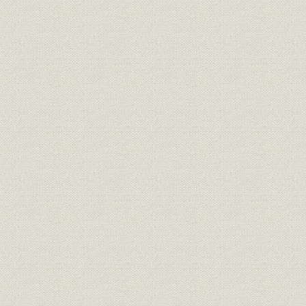
第12章 激変する環境への対応―低成長経済のなかでの経営
第1節 石油危機による環境の変化
第2節 低成長経済下の経営方針と経営組織
第3節 低成長経済下の経営
第4節 環境の変化に対応する非営業部門
第5節 財務活動の国際化と業績
現状と展望
航路図
索引
船名索引
人名・事項索引