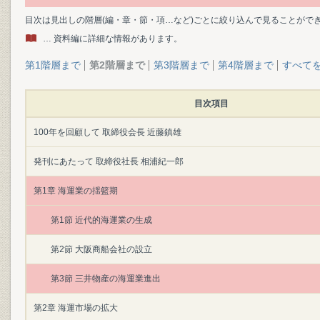
目次は見出しの階層(編・章・節・項…など)ごとに絞り込んで見ることがで
… 資料編に詳細な情報があります。
第1階層まで
第2階層まで
第3階層まで
第4階層まで
すべて
目次項目
100年を回顧して 取締役会長 近藤鎮雄
発刊にあたって 取締役社長 相浦紀一郎
第1章 海運業の揺籃期
第1節 近代的海運業の生成
第2節 大阪商船会社の設立
第3節 三井物産の海運業進出
第2章 海運市場の拡大