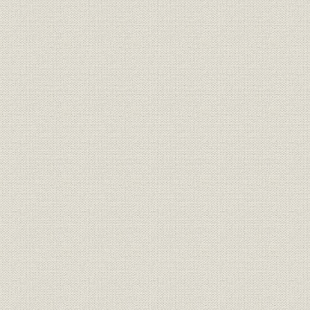
第5章 日本海運業の躍進
第1節 日中戦争と海運
第2節 大阪商船の躍進
第3節 三井物産船舶部の飛躍
第6章 戦時統制下の海運
第1節 日本商船隊の崩壊
第2節 船舶運営会の活動
第3節 戦時下の大阪商船
第4節 三井船舶株式会社の独立
第7章 占領下の海運業
第1節 占領政策と海運管理