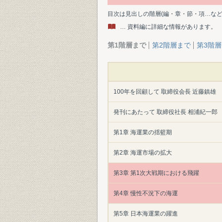
目次は見出しの階層(編・章・節・項…な
… 資料編に詳細な情報があります。
第1階層まで
第2階層まで
第3階
100年を回顧して 取締役会長 近藤鎮雄
発刊にあたって 取締役社長 相浦紀一郎
第1章 海運業の揺籃期
第2章 海運市場の拡大
第3章 第1次大戦期における飛躍
第4章 慢性不況下の海運
第5章 日本海運業の躍進