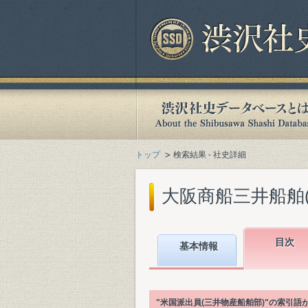
トップ
検索結果 - 社史詳細
大阪商船三井船舶(株)
目次
基本情報
"米国派出員(三井物産船舶部)"の索引