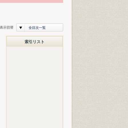
表示切替
全目次一覧
索引リスト