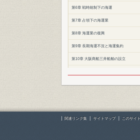
第6章 戦時統制下の海運
第7章 占領下の海運業
第8章 海運業の復興
第9章 長期海運不況と海運集約
第10章 大阪商船三井船舶の設立
第11章 成長の時期―コンテナ体制の整
第12章 激変する環境への対応―低成長
索引
あとがき
関連リンク集
サイトマップ
このサイ