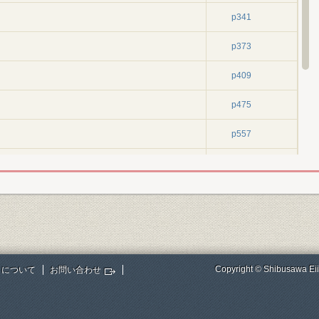
p341
p373
p409
p475
p557
備と経営の多角化
p617
経済のなかでの経営
p737
p837
p864
Copyright © Shibusawa Eii
トについて
お問い合わせ