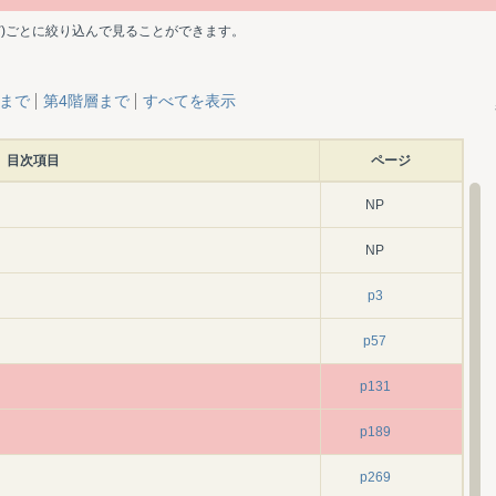
ど)ごとに絞り込んで見ることができます。
層まで
第4階層まで
すべてを表示
目次項目
ページ
NP
NP
p3
p57
p131
p189
p269