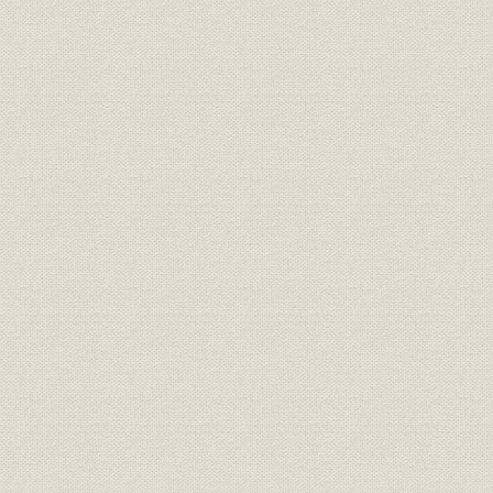
第12章 激変する環境への対応―低成長経済のなかでの経営
第1節 石油危機による環境の変化
第2節 低成長経済下の経営方針と経営組織
第3節 低成長経済下の経営
第4節 環境の変化に対応する非営業部門
第5節 財務活動の国際化と業績
現状と展望
航路図
索引
船名索引
人名・事項索引