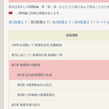
目次は見出しの階層(編・章・節・項…など)ごとに絞り込んで見ることがで
… 資料編に詳細な情報があります。
第1階層まで
第2階層まで
第3階層まで
第4階層まで
すべて
目次項目
100年を回顧して 取締役会長 近藤鎮雄
発刊にあたって 取締役社長 相浦紀一郎
第1章 海運業の揺籃期
第1節 近代的海運業の生成
第2節 大阪商船会社の設立
第3節 三井物産の海運業進出
第2章 海運市場の拡大