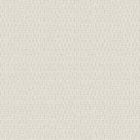
第10章 大阪商船三井船舶の設立
第1節 集約下の日本海運とその環境
第2節 経営方針と役員
第3節 合併に伴う調整と発展への足固め
第4節 業績―復配までの足どり
第11章 成長の時期―コンテナ体制の整備と経営の多角化
第1節 環境
第2節 成長を目指す経営方針と経営組織
第3節 コンテナ化の展開と専用船の拡充
第4節 企業成長を支えた非営業部門
第5節 資金調達と業務