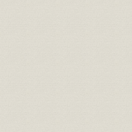
第2節 占領政策と大阪商船・三井船舶
第3節 海運管理下の大阪商船・三井船舶
第8章 海運業の復興
第1節 激動の海運復興
第2節 大阪商船の国際海運界復帰
第3節 三井船舶の積極政策
第9章 長期海運不況と海運集約
第1節 高度経済成長下の海運不況
第2節 海運不況下の大阪商船
第3節 三井船舶における合理化の推進
第4節 大阪商船と三井船舶の合併