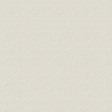
第5章 日本海運業の躍進
第1節 日中戦争と海運
第2節 大阪商船の躍進
第3節 三井物産船舶部の飛躍
第6章 戦時統制下の海運
第1節 日本商船隊の崩壊
第2節 船舶運営会の活動
第3節 戦時下の大阪商船
第4節 三井船舶株式会社の独立
第7章 占領下の海運業
第1節 占領政策と海運管理