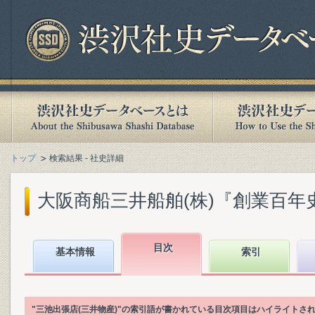
トップ
検索結果 - 社史詳細
大阪商船三井船舶(株)『創業百年史. [
目次
基本情報
索引
"三池出張店(三井物産)"の索引語が書かれている目次項目はハイライトさ