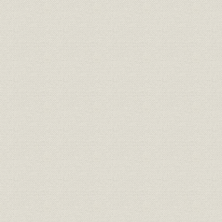
3. 業績の推移
第6章 戦時統制下の海運
第1節 日本商船隊の崩壊
第2節 船舶運営会の活動
第3節 戦時下の大阪商船
1. 戦時下の経営方針と組織
2. 戦時下の経営活動
3. 業績の推移
第4節 三井船舶株式会社の独立
1. 三井船舶株式会社の設立と経過
2. 戦時下の経営活動