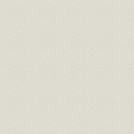
3. 業績の推移
第7章 占領下の海運業
第1節 占領政策と海運管理
第2節 占領政策と大阪商船・三井船舶
第3節 海運管理下の大阪商船・三井船舶
第8章 海運業の復興
第1節 激動の海運復興
第2節 大阪商船の国際海運界復帰
1. 経営方針と組織機構
2. 国際海運界への復帰