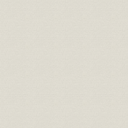
第3節 三井物産船舶部の設立
1. 三井物産の発展と船舶部
2. 海運業の展開
3. 業績
第3章 第1次大戦期における飛躍
第1節 大戦ブームと日本海運
第2節 大阪商船の遠洋航路伸張
1. 第1次世界大戦と大阪商船
2. 海外航路の飛躍
3. 業績
第3節 三井物産船舶部の拡充