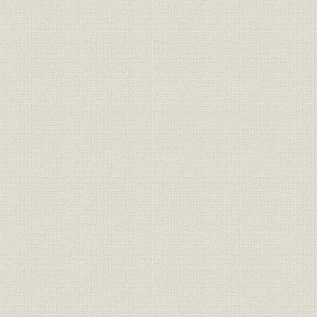
1. 第1次世界大戦と三井物産
2. 海運業の飛躍的拡大
3. 業績
第4章 慢性不況下の海運
第1節 海運不況
第2節 大阪商船の積極策
1. 合理化と郵商協調
2. 不況期における積極策
3. 業績
第3節 三井物産船舶部のコモンキャリヤー化
1. 経営方針と経営組織