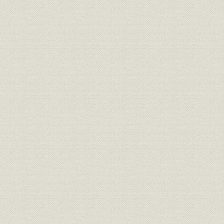
3. 業績の好転とその限界
第3節 三井船舶の積極政策
1. 経営方針と組織機構
2. 積極策の推進
3. 業績の不安定性と資金調達
第9章 長期海運不況と海運集約
第1節 高度経済成長下の海運不況
第2節 海運不況下の大阪商船
1. 経営合理化の戦略と機構改革
2. 定期航路拡充の限界と不定期部門の強化
3. 業績の低迷と整備計画の展開