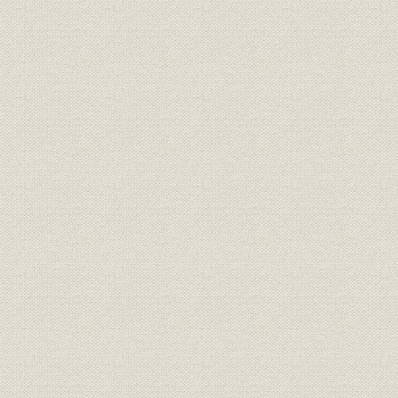
2. 経営活動の自立化
3. 業績の推移
第5章 日本海運業の躍進
第1節 日中戦争と海運
第2節 大阪商船の躍進
1. 経営方針と経営組織
2. 航路の再編成
3. 業績の推移
第3節 三井物産船舶部の飛躍
1. 経営方針と経営組織
2. 経営活動の拡大