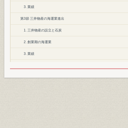
3. 業績
第3節 三井物産の海運業進出
1. 三井物産の設立と石炭
2. 創業期の海運業
3. 業績
第2章 海運市場の拡大
第1節 日清・日露戦争と海運業
第2節 大阪商船の発展
1. 経営の近代化
2. 戦争と航路の拡充
3. 業績