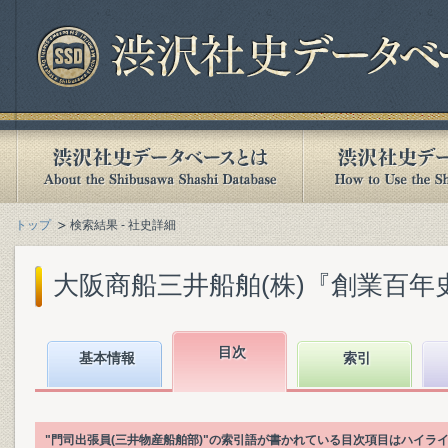
トップ
検索結果 - 社史詳細
大阪商船三井船舶(株)『創業百年史. [
目次
基本情報
索引
"門司出張員(三井物産船舶部)"の索引語が書かれている目次項目はハイラ