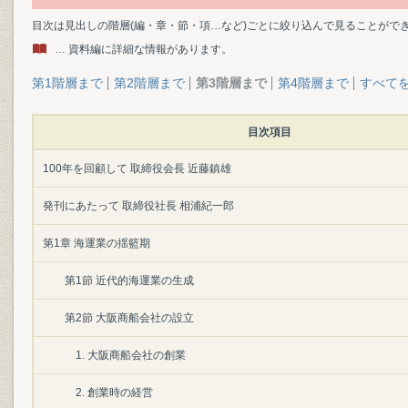
目次は見出しの階層(編・章・節・項…など)ごとに絞り込んで見ることがで
… 資料編に詳細な情報があります。
第1階層まで
第2階層まで
第3階層まで
第4階層まで
すべて
目次項目
100年を回顧して 取締役会長 近藤鎮雄
発刊にあたって 取締役社長 相浦紀一郎
第1章 海運業の揺籃期
第1節 近代的海運業の生成
第2節 大阪商船会社の設立
1. 大阪商船会社の創業
2. 創業時の経営