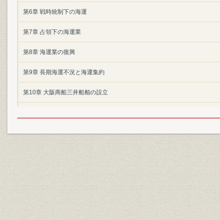
第6章 戦時統制下の海運
第7章 占領下の海運業
第8章 海運業の復興
第9章 長期海運不況と海運集約
第10章 大阪商船三井船舶の設立
第11章 成長の時期―コンテナ体制の整備と経営の多角化
第12章 激変する環境への対応―低成長経済のなかでの経営
索引
あとがき