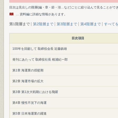
目次は見出しの階層(編・章・節・項…など)ごとに絞り込んで見ることがで
… 資料編に詳細な情報があります。
第1階層まで
第2階層まで
第3階層まで
第4階層まで
すべて
目次項目
100年を回顧して 取締役会長 近藤鎮雄
発刊にあたって 取締役社長 相浦紀一郎
第1章 海運業の揺籃期
第2章 海運市場の拡大
第3章 第1次大戦期における飛躍
第4章 慢性不況下の海運
第5章 日本海運業の躍進