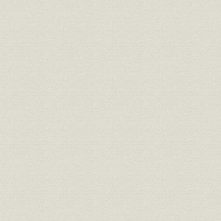
人名索引
図・表索引
写真索引
主要参考文献
執筆者
編集後記