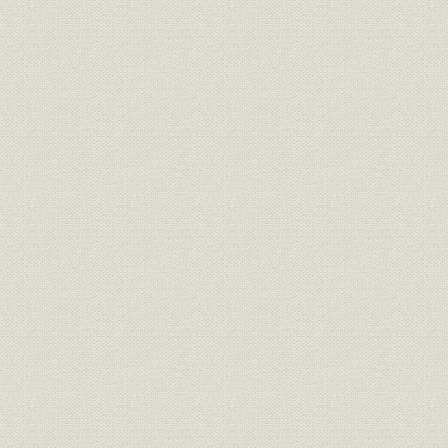
会社の概要
関西電力株式会社定款
役員の変遷
経営方針の変遷
資本金・発行済株式数の推移
大株主所有株式数(上位10名)
資産の推移
負債・資本の推移
収益・費用の推移
契約種別別契約口数の推移
契約kW数(電力)の推移