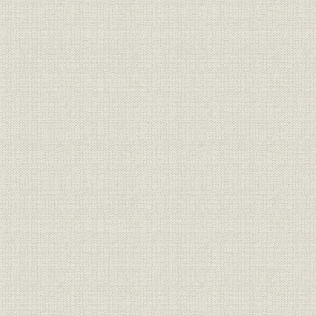
契約種別別販売電力量の推移
当社管内家庭用小型機器普及率の推移
お客さま一軒当たり停電状況の推移
従業員数の推移
設備の概要
基幹送電系統の変遷
設備の推移
発受電の推移
主要無線系統図
主要光ファイバー系統図
関西電力組織図