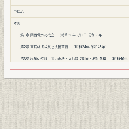
中口絵
本史
第1章 関西電力の成立―〈昭和26年5月1日‐昭和33年〉―
第2章 高度経済成長と技術革新―〈昭和34年‐昭和45年〉―
第3章 試練の克服―電力危機・立地環境問題・石油危機―〈昭和46年‐
第4章 高品質経営の追求―〈昭和55年‐平成2年〉―
第5章 電力改革と新たな競争―〈平成3年‐平成13年〉―
第6章 21世紀の関西電力
後口絵
資料