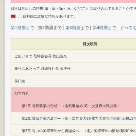
目次は見出しの階層(編・章・節・項…など)ごとに絞り込んで見ることがで
… 資料編に詳細な情報があります。
第1階層まで
第2階層まで
第3階層まで
第4階層まで
すべて
目次項目
ごあいさつ 取締役会長 秋山喜久
発刊にあたって 取締役社長 藤洋作
前口絵
創立前史
第1章 電気事業の形成―〈電気事始め‐第一次世界大戦以前〉―
第2章 電気事業の展開―〈第一次世界大戦‐電力国家管理の前(昭和13年
第3章 電力の国家管理から再編成へ―〈電力国家管理の開始(昭和14年
―