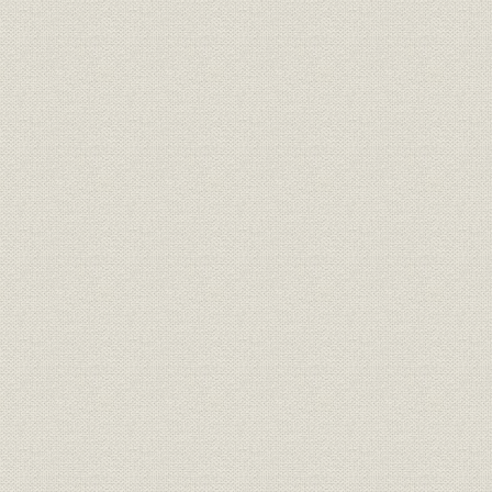
組織および事業所等の変遷
機構の変遷
主要事業所の所在地一覧
PR館一覧
グループ会社の概要
関西電力ゆかりの神社・石碑など
社歌「呼ぼうよ 雲を」
関西地方電気事業統合系譜図
年表
事項索引
企業名索引