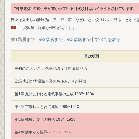
"諌早電灯"の索引語が書かれている目次項目はハイライトされています。
目次は見出しの階層(編・章・節・項…など)ごとに絞り込んで見ることがで
… 資料編に詳細な情報があります。
第1階層まで
第2階層まで
第3階層まで
すべてを表示
目次項目
発刊のごあいさつ 代表取締役社長 真部利応
総論 九州地方電気事業のあゆみとその特徴
第1章 九州における電気事業の生成 1887~1904
第2章 市場拡大と合従連衡 1905~1913
第3章 発展と競争の時代 1914~1926
第4章 競争から協調へ 1927~1938