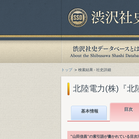
トップ
検索結果 - 社史詳細
北陸電力(株)『北陸
目次
基本情報
"山田信昌"の索引語が書かれている目