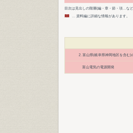
目次は見出しの階層(編・章・節・項…な
… 資料編に詳細な情報があります。
2. 富山県(岐阜県神岡地区を含む
富山電気の電源開発