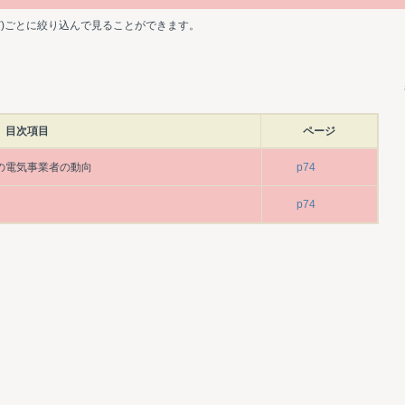
ど)ごとに絞り込んで見ることができます。
目次項目
ページ
)の電気事業者の動向
p74
p74