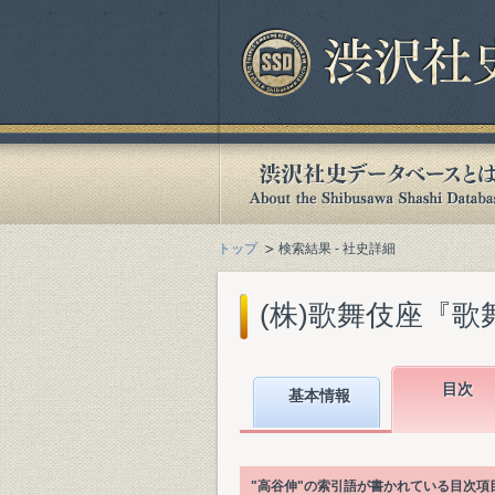
トップ
検索結果 - 社史詳細
(株)歌舞伎座『歌舞
目次
基本情報
"高谷伸"の索引語が書かれている目次