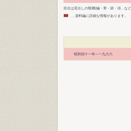
目次は見出しの階層(編・章・節・項…な
… 資料編に詳細な情報があります。
昭和四十一年―一九六六