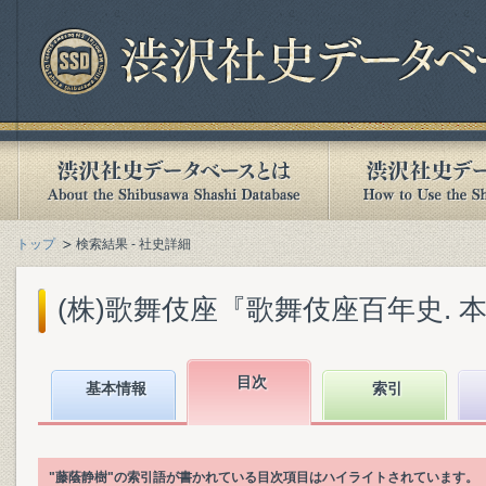
トップ
検索結果 - 社史詳細
(株)歌舞伎座『歌舞伎座百年史. 本文篇
目次
基本情報
索引
"藤蔭静樹"の索引語が書かれている目次項目はハイライトされています。