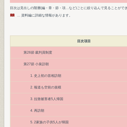
目次は見出しの階層(編・章・節・項…など)ごとに絞り込んで見ることがで
… 資料編に詳細な情報があります。
目次項目
第26節 裁判員制度
第27節 小泉訪朝
1. 史上初の首相訪朝
2. 報道も空前の規模
3. 拉致被害者5人帰国
4. 再訪朝
5. 2家族の子供5人が帰国