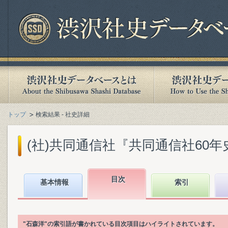
トップ
検索結果 - 社史詳細
(社)共同通信社『共同通信社60年史 : 1
目次
基本情報
索引
"石森洋"の索引語が書かれている目次項目はハイライトされています。