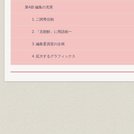
第4節 編集の充実
1. 二関専任制
2. 「北朝鮮」に用語統一
3. 編集委員室の企画
4. 拡大するグラフィックス
コラム「とはもの」から「ズーム」へ
5. 25年ぶりに新支局
6. ヘリ空撮映像
7. 所属長賞を新設
コラム ハルウララ狂騒曲
コラム 「関西一面級」