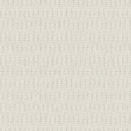
「次は多面展開だ」
海外部長宅
ロンドン
ブレア会見に誘い
編集局中央
「出番だ」
増える弁当
110階のレストラン
モスクワ
臨時役員会