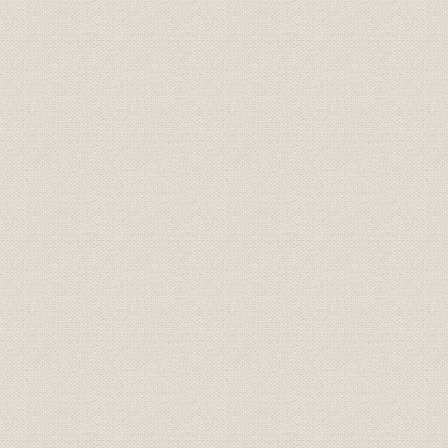
2. 役職から職能資格へ
3. 管理職に先行実施、社長も研修
4. 難航した一般職員の評価づくり
5. 組合、75%の高率で可決
第2節 新年金制度
1. 大量退職に備えなし
2. 過去債務が課題
3. ぎりぎりの認可
第2部 特集・テロと戦争の時代
序章
第1章 9・11職場横断ドキュメント