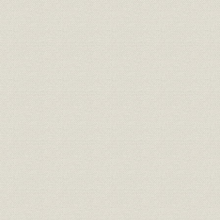
「その時、共同は...」
肉眼で崩壊を見た
虎ノ門本社編集局
ニューヨーク11日
速報順調
2機目突入
血の気が引いた
ツキも変わる
ニューヨーク支局
ワシントン
NC