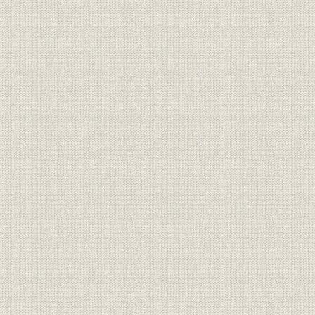
コラム 生きた大震災の経験
第2章 「従軍の記録」
【アフガン戦争】(2001年10月7日~11月13日)
1. アフガンの最も長い1日(及川仁)
2. カブール陥落(原田浩司)
【イラク戦争】(2003年3月20日~5月1日)
1. 絶対報じないで(儀間朝浩)
2. 砂地獄に耐える(関根孝則)
3. キティホーク(田辺宏)
第3章 戦争取材の課題
第1節 呼称の苦労