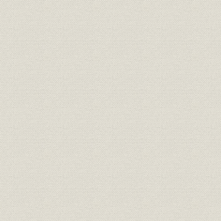
4. 「希望」と「輝き」に決定
5. NewsMLの採用
第2節 電子編集システムの開発
1. 5年ぶりの受賞
2. 業界最先端目指す
3. トラブル続出
第3節 HOPE画像の運用開始
第4節 情報システム部門の再編
第3章 新人事・賃金制度と新年金制度
第1節 新人事・賃金制度
1. 年功からの脱皮