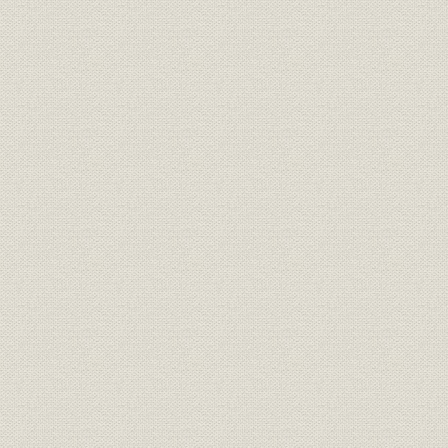
第4節 引っ越し大作戦
1. 池袋―虎ノ門―汐留
2. ペーパーダイエット
3. 文化施設
4. 社内レストラン
5. ビル管理
第2章 HOPEシステム
第1節 フレンズ後継構築へ
1. システム計画室が発足
2. 画像システムの開発
3. フレンズが幕閉じる