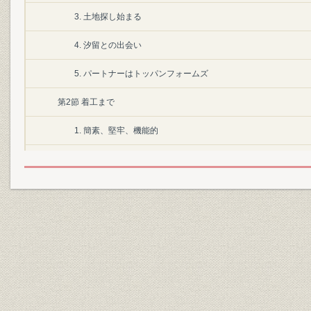
3. 土地探し始まる
4. 汐留との出会い
5. パートナーはトッパンフォームズ
第2節 着工まで
1. 簡素、堅牢、機能的
2. アネックスを先行
3. 地上34階、地下4階
4. 汐留メディアタワーと命名
第3節 完成
1. こだわった外壁
2. 竣工、鍵1000本