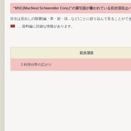
"MSC(MacNeal Schwendler Corp.)"の索引語が書かれている目次
目次は見出しの階層(編・章・節・項…など)ごとに絞り込んで見ることがで
… 資料編に詳細な情報があります。
目次項目
3 利用分野の広がり