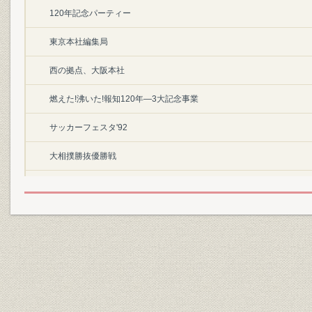
120年記念パーティー
東京本社編集局
西の拠点、大阪本社
燃えた!沸いた!報知120年―3大記念事業
サッカーフェスタ'92
大相撲勝抜優勝戦
日本アマ囲碁最強戦
25万人が走った―青梅報知マラソン
燦と輝け新生巨人、長嶋監督・長鴫一茂・松井秀喜
爆発!ヤングパワー
'92報知プロスポーツ大賞受賞者