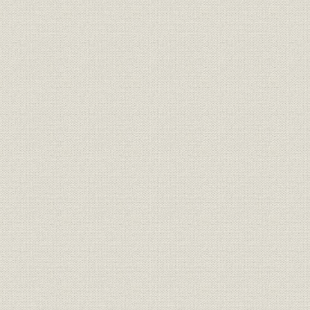
[4] 社友・OBもバックアップ
[5] “長嶋効果”で追い風に乗る
第2章 今、スポーツ報知は ハイライト(平成3~4年)
[1] 開幕日がお元日
[2] サッカーが一面に躍り出る
[3] 視界360度プラスアルファ
[4] 競馬のデータは日本一
[5] イメージ一新、ギャルが追う
[6] 1万分の1秒をとらえる
[7] 週刊誌を先取りする
[8] 魅せて、読ませる錬金術