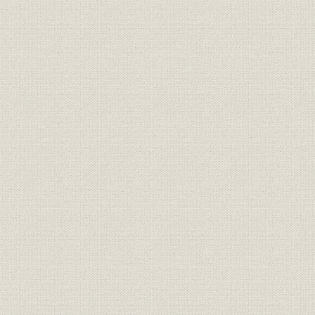
はじめに 本紙の創始者、前島密
創刊百二十年記念パーティー 各界名士千五百人が出席
報知人の宰相 オピニオンリーダーたち
日露戦争から平成のプリンセスまで“号外の報知”の面目躍如
ずばり的中! 九十二年前 報知“二十世紀の予言”
記念事業 国際化へのステップ
伝統を踏まえて百二十年
第1章 港南に華ひらく ハイライト(平成3~4年)
[1] 新体制で王座奪回GO!
[2] 愛称の「スポーツ報知」登場
[3] 五輪速報“金”の連係プレー