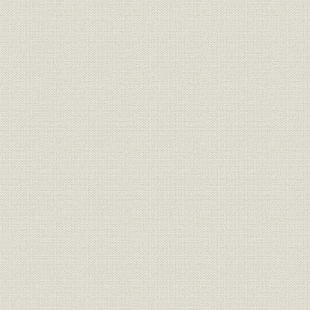
報知新聞の出版物
明治・大正・昭和を経て平成の40000号まで
薬研堀時代の社屋
明治・昭和期の紙面
漫画「ノンキナトウサン」
「婦人子供報知」
「紙齢40000号を迎える」紙面
題字
創刊号から平成4年まで
歴代社長
メモリアルイヤ'92―記念パーティーと三大事業