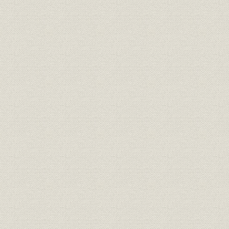
激撮!五輪の青春
東京
冬季札幌
ロサンゼルス
バルセロナ
冬季アルベールビル
カメラアイ―スポーツ・芸能・報知報道写真集(昭和27年~39年)
カメラアイ(昭和40年~49年)
カメラアイ(昭和50年~59年)
カメラアイ(昭和60年~平成3年)
カメラアイ(平成4年~5年)