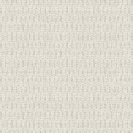
[9] 増紙六万、即売も驚異の伸び
[10] 燃えて、不況乗り切り
[11] 全社協力の青梅報知マラソン
[12] スポーツ本刊行が強み
社屋案内図
よき時代のよき先輩たち スポーツ紙の原型はここから......(座談会)
第3章 西の拠点、大阪の熱気 ハイライト(平成3~4年)
[1] 紙面鮮やかオフ輪本番
[2] 上げ潮に乗った営業陣
[3] 三十周年へチームプレー
第4章 制作革命「ホームラン」 ハイライト(平成3~4年)