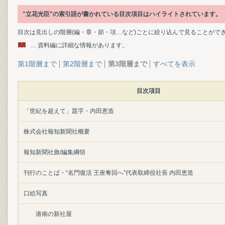
"立花光臣"の索引語が書かれている目次項目はハイライトされています。
目次は見出しの階層(編・章・節・項…など)ごとに絞り込んで見ることがで
… 資料編に詳細な情報があります。
第1階層まで
第2階層まで
第3階層まで
すべてを表示
目次項目
「世紀を超えて」題字・内田恵造
株式会社報知新聞社概要
報知新聞社旗/編集綱領
刊行のことば・“名門復活 王座奪回へ”代表取締役社長 内田恵造
口絵写真
港南の新社屋