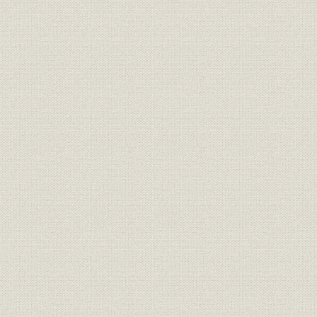
[1] スポーツ報知のカラー元年
[2] 表組みにも滅法強い
[3] ワープロ・ネットワークの構築
[4] 発送管理もオンライン化
[5] 報印の使命は報知と一体
第5章 木版手刷りの創刊号 ハイライト(明治5~18年)
[1] 郵便報知新聞の創刊
[2] 自由民権運動の先駆として
[3] 西南の役、第一線から現地報道
[4] 大隈重信と報知の提携
[5] 政党機関紙時代