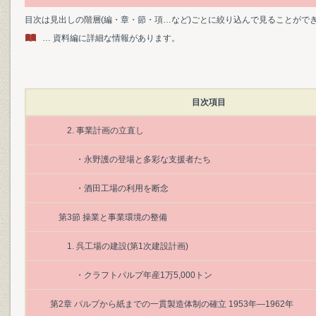
目次は見出しの階層(編・章・節・項…など)ごとに絞り込んで見ることがで
… 資料編に詳細な情報があります。
目次項目
2. 事業計画の立直し
・永野護の登場と多彩な支援者たち
・酒田工場の利用を断念
第3節 操業と事業環境の整備
1. 呉工場の建設(第1次建設計画)
・クラフトパルプ年産1万5,000トン
第2章 パルプから紙までの一貫製造体制の確立 1953年―1962年