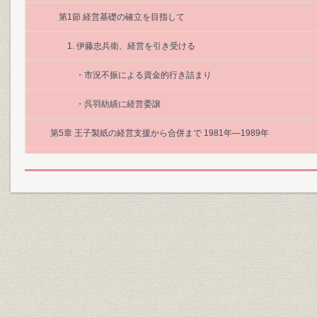
第1節 経営基礎の確立を目指して
1. 伊藤忠兵衛、経営を引き受ける
・市況不振による資金的行き詰まり
・呉羽紡績に経営委譲
第5章 王子製紙の経営支援から合併まで 1981年―1989年
第1節 再建へ向けての動き
1. 王子製紙参画への条件整備
・1980年、最悪の経営危機に陥る
・通産省、興銀、王子製紙の3者が再建委員会を設置
・東洋パルプ再建は王子製紙参加が条件
2. 武内社長の就任と再建への取組み