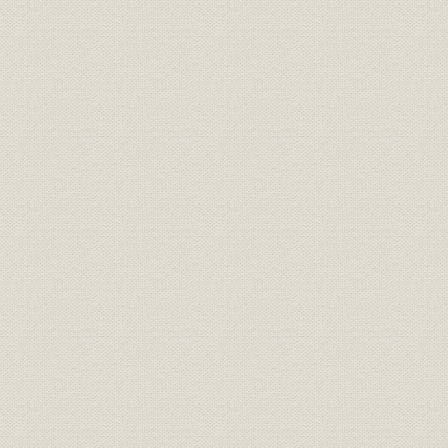
・新執行部体制で再建へ向けてスタート
・新経営体制、初年度の主な取組み
・王子製紙の完全系列化に入ることで合意
表1-1 第1次建設計画概要