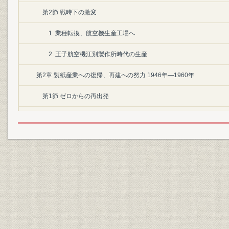
第2節 戦時下の激変
1. 業種転換、航空機生産工場へ
2. 王子航空機江別製作所時代の生産
第2章 製紙産業への復帰、再建への努力 1946年―1960年
第1節 ゼロからの再出発
1. 暗中模索
2. 平和産業(製紙業)への転換を求めて
第2節 新生、北日本製紙産業の設立
1. 民需転換を断念、新会社設立による再出発
2. 抄紙機の再稼働
第3節 クラフト紙専業メーカーを目指して