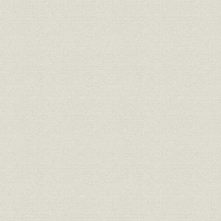
表2-5 業界4社売上高の推移(1948~1969年度)
表2-6 業界4社利益の推移(1948~1969年度)
表2-7 主要株主10社
日本パルプ工業の歴史[1937年―1979年]人絹パルプから、高級塗工紙へ
口絵
第1章 経営基盤確立への苦闘 1937年―1951年
第1節 新天地を求めて
1. 設立、そして工場の建設
2. 操業直後のトラブルの続出
第2節 再出発への努力
1. 王子製紙の経営傘下へ