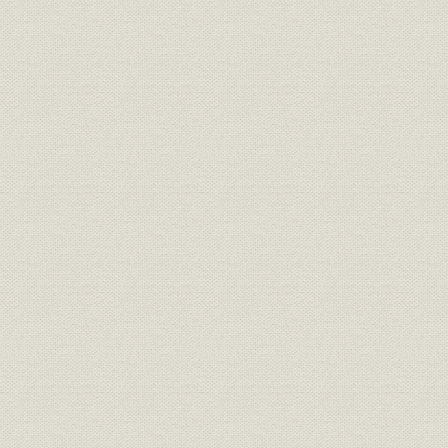
2. 戦時体制下の経営
第3節 再建、自立への歩み
1. 王子製紙からの独立
2. 自立達成、日南(飫肥)工場生産能力の増強
第2章 飛躍・発展に向けて 1952年―1962年
第1節 2工場体制のスタート
1. 晒クラフト法の導入に先鞭
2. 米子工場の建設
第2節 BKP、DKP全社増産体制の確立
1. 米子工場生産倍増に向けて
2. 日南工場の改新