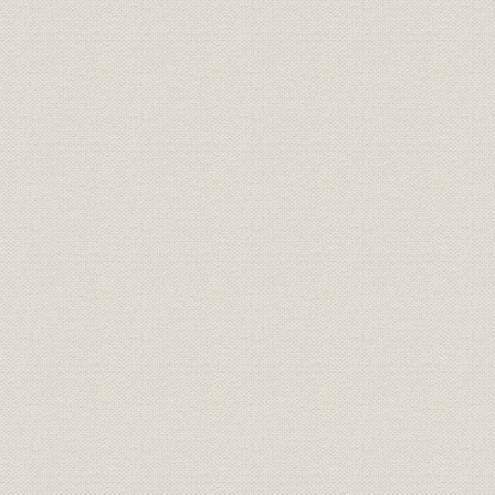
1. 順風満帆
2. 経営環境悪化にともなう支援要請
第3章 王子製紙による再建支援、合併 1961年―1970年
第1節 王子製紙のバックアップ
1. 王子製紙支援のもとに
2. 経営再建への軌跡
第2節 合併への道
1. 王子製紙との業務提携を締結
2. 多面的業務提携から合併へ
◆諸資料
1. 役員在任期間一覧