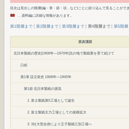
目次は見出しの階層(編・章・節・項…など)ごとに絞り込んで見ることがで
… 資料編に詳細な情報があります。
第1階層まで
第2階層まで
第3階層まで
第4階層まで
第5階層
目次項目
北日本製紙の歴史[1908年―1970年]北の地で製紙業を育て続けて
口絵
第1章 設立前史 1908年―1945年
第1節 北日本製紙の源流
1. 富士製紙第5工場として誕生
2. 富士製紙主力工場としての規模拡大
3. 3社大型合併により王子製紙江別工場へ