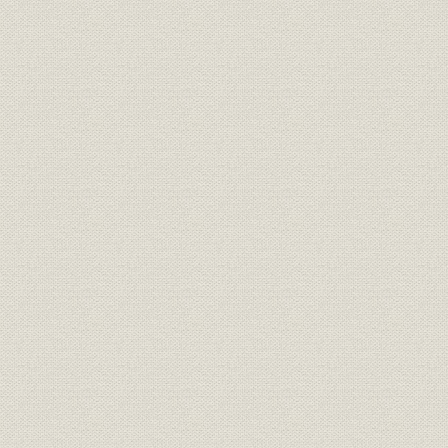
3. 4・8プロジェクト後の合理化増強工事
第3節 安定生産の確立に向けて
1. 品質保証システムの確立
2. エネルギーの転換と原料対策
3. 製品分野の拡大
第4節 商材事業への進出
1. 山林事業強化拡大への試み
2. 事業部制からの撤退
第5節 事業活動の円滑化を求めて
1. 系列会社による流通・加工機能の強化
2. その他