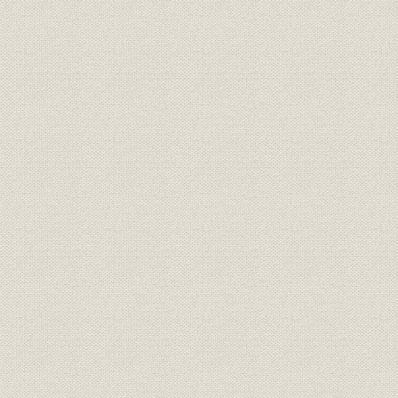
2. 資本金・売上高・損益の推移
3. 生産量の推移
4. 年表
表1-1 操業開始当初の3年間の紙生産高推移(1909~1911年)
図1-1 王子航空機江別製作所・構内略図
図1-2 王子航空機組織図(1944年7月時点)
図2-1 占領軍組織図(1945年9月20日時点)
表2-1 1949年上期の生産高
表2-2 クラフト紙年産3万トン計画の資金調達(1951年3月時点)
表2-3 品種別生産実績(1955年度)
表2-4 洋紙生産量の推移(1949~1969年)