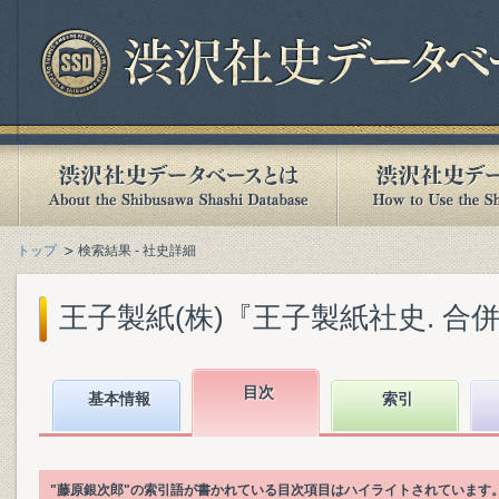
トップ
検索結果 - 社史詳細
王子製紙(株)『王子製紙社史. 合併各社
目次
基本情報
索引
"藤原銀次郎"の索引語が書かれている目次項目はハイライトされています