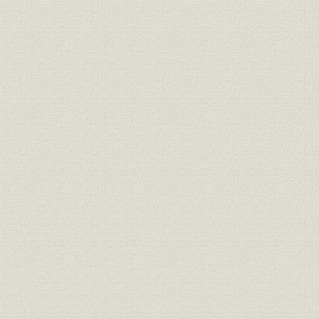
第3節 高級塗工紙分野への進出
1. 加工度付加価値の向上を目指して
2. 塗工紙生産体制の確立
第3章 経営合理化の取組み 1963年―1968年
第1節 経営環境悪化への対処
1. 経営体質改善努力
2. 労使関係正常化を目指して
第2節 生産規模の拡大と高級塗工紙技術の確立
1. 4・8プロジェクトの実施
2. 高級塗工紙技術の確立