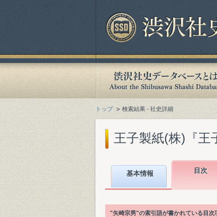
トップ
検索結果 - 社史詳細
王子製紙(株)『王子
目次
基本情報
"矢崎宗男"の索引語が書かれている目