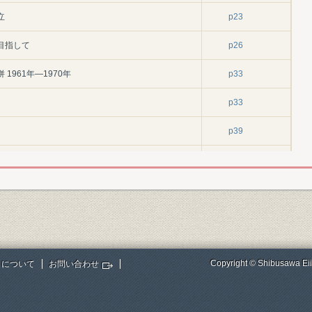
立
p23
目指して
p26
1961年―1970年
p33
p33
p39
p44
p44
p45
p46
Copyright © Shibusawa Eii
トについて
お問い合わせ
p47
高推移(1909~1911年)
p8