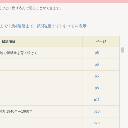
ど)ごとに絞り込んで見ることができます。
層まで
第4階層まで
第5階層まで
すべてを表示
目次項目
ページ
北の地で製紙業を育て続けて
p5
p5
p5
p5
p11
 1946年―1960年
p20
p20