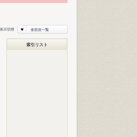
表示切替
全目次一覧
索引リスト