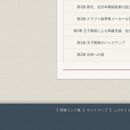
第2節 新生、北日本製紙産業の設
第3節 クラフト紙専業メーカーを
第3章 王子製紙による再建支援、合併 
第1節 王子製紙のバックアップ
第2節 合併への道
◆諸資料
1. 役員在任期間一覧
2. 資本金・売上高・損益の推移
3. 生産量の推移
関連リンク集
サイトマップ
このサイ
4. 年表
表1-1 操業開始当初の3年間の紙生産