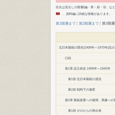
目次は見出しの階層(編・章・節・項…な
… 資料編に詳細な情報があります。
第1階層まで
第2階層まで
第3階
北日本製紙の歴史[1908年―1970年]
口絵
第1章 設立前史 1908年―1945年
第1節 北日本製紙の源流
第2節 戦時下の激変
第2章 製紙産業への復帰、再建への努力
第1節 ゼロからの再出発