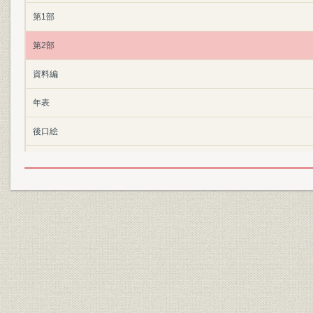
第1部
第2部
資料編
年表
後口絵
索引
参考文献
あとがき