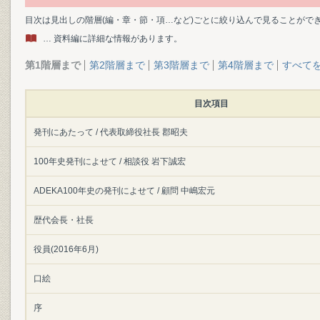
目次は見出しの階層(編・章・節・項…など)ごとに絞り込んで見ることがで
… 資料編に詳細な情報があります。
第1階層まで
第2階層まで
第3階層まで
第4階層まで
すべて
目次項目
発刊にあたって / 代表取締役社長 郡昭夫
100年史発刊によせて / 相談役 岩下誠宏
ADEKA100年史の発刊によせて / 顧問 中嶋宏元
歴代会長・社長
役員(2016年6月)
口絵
序