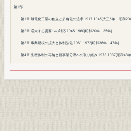
第1部
第1章 旭電化工業の創立と多角化の追求 1917-1945[大正6年―昭和20
第2章 増大する需要への対応 1945-1960[昭和20年―35年]
第3章 事業規模の拡大と体制強化 1961-1972[昭和36年―47年]
第4章 生産体制の再編と新事業分野への取り組み 1973-1987[昭和48年
第2部
第5章 新たな成長分野の模索 1987-1996[昭和62年―平成8年]
第6章 経営革新による高収益企業への飛躍 1996-2006[平成8年―18年]
第7章 海外事業の拡大と成長への基盤強化 2006-2012[平成18年―24年
第8章 グッドカンパニーへの取り組み 2012-2017[平成24年―29年]
資料編