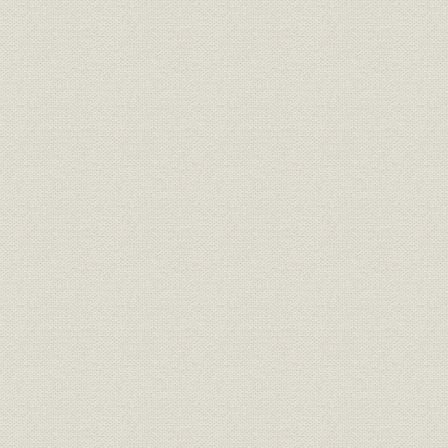
役員任期一覧
現行定款
資本金の推移[連結]
純資産[連結]
借入金と自己資本比率[連結]
売上高・経常利益・親会社株主に帰属する当期純利益・配当の推移[連
総資産利益率・自己資本利益率・営業利益率の推移[連結]
セグメント別売上高・営業利益の推移[連結]
海外売上高の推移[連結]
従業員数の推移[連結]
主要経営指標