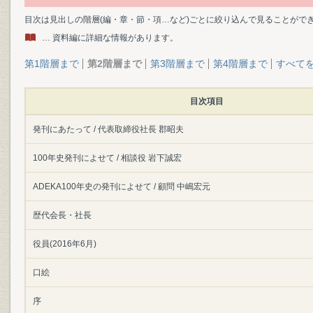
目次は見出しの階層(編・章・節・項…など)ごとに絞り込んで見ることがで
… 資料編に詳細な情報があります。
第1階層まで
第2階層まで
第3階層まで
第4階層まで
すべて
目次項目
発刊にあたって / 代表取締役社長 郡昭夫
100年史発刊によせて / 相談役 岩下誠宏
ADEKA100年史の発刊によせて / 顧問 中嶋宏元
歴代会長・社長
役員(2016年6月)
口絵
序