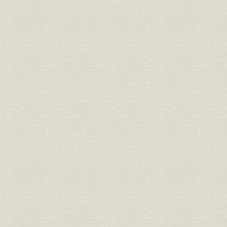
海外主要グループ会社
特許出願数の推移
対外発表・論文数
表彰
クラブ活動
年表
後口絵
索引
参考文献
あとがき