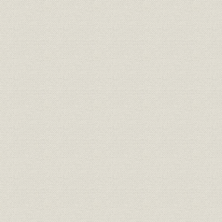
株式の状況
大株主
所有者別状況
株価の推移
組織図
ADEKA環境ビジョン
ADEKAの社会的責任(CSR)への取り組みについて
主な社会貢献活動
国内拠点
海外拠点
国内主要グループ会社