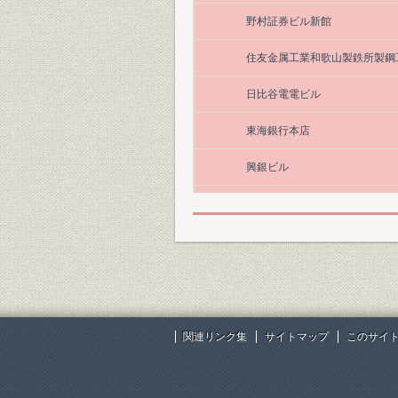
野村証券ビル新館
住友金属工業和歌山製鉄所製鋼
日比谷電電ビル
東海銀行本店
興銀ビル
電力ビル
太陽生命保険相互会社本社
朝日麦酒東京大森工場
日本生命日比谷ビル・日生劇場
関連リンク集
サイトマップ
このサイ
新住友ビルディング
大阪神ビル