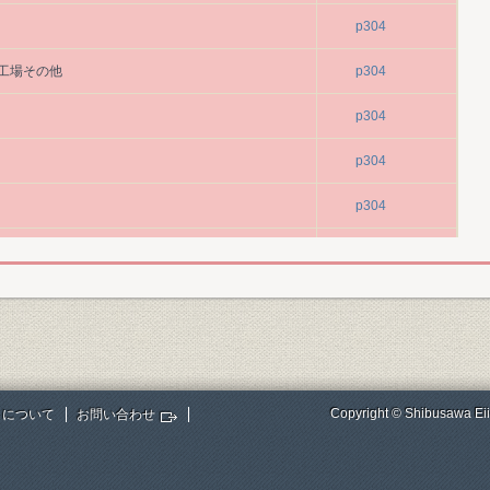
p304
工場その他
p304
p304
p304
p304
p304
p304
p304
p304
Copyright © Shibusawa Eii
トについて
お問い合わせ
p304
p304