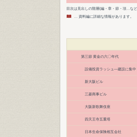
目次は見出しの階層(編・章・節・項…な
… 資料編に詳細な情報があります。
第三節 黄金の六〇年代
設備投資ラッシュ―建設に集中
新大阪ビル
三菱商事ビル
大阪新歌舞伎座
四天王寺五重塔
日本生命保険相互会社