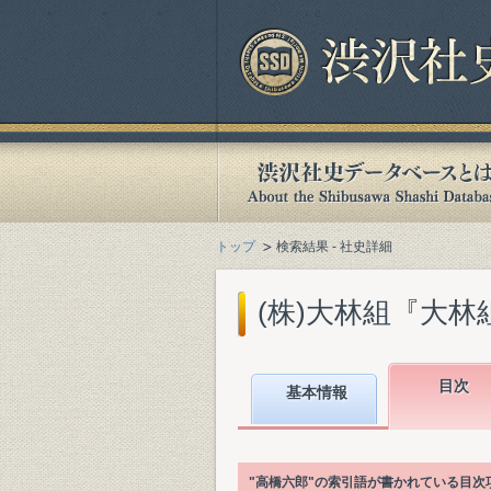
トップ
検索結果 - 社史詳細
(株)大林組『大林組
目次
基本情報
"高橋六郎"の索引語が書かれている目