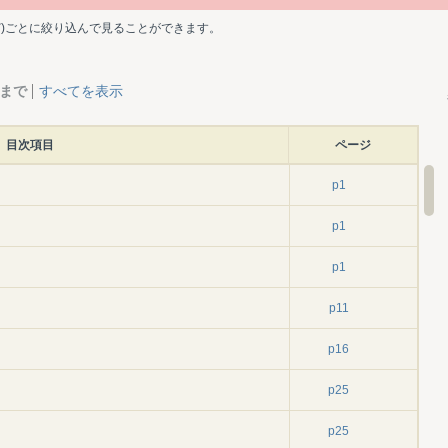
ど)ごとに絞り込んで見ることができます。
層まで
すべてを表示
目次項目
ページ
p1
p1
p1
p11
p16
p25
p25