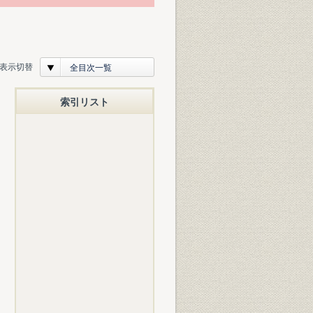
表示切替
全目次一覧
索引リスト