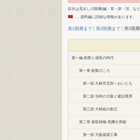
目次は見出しの階層(編・章・節・項…な
… 資料編に詳細な情報があります。
第1階層まで
第2階層まで
第3階
第一編 創業と成長の時代
第一章 創業のころ
第一節 大林芳五郎―おいたち
第二節 当時の大阪と建設業界
第三節 大林組の創立
第二章 進取積極-危機を突破
第一節 大阪築港工事