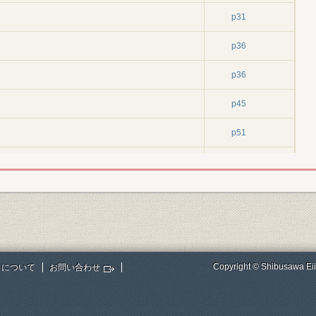
p31
p36
p36
p45
p51
場工事
p66
p66
p73
p77
Copyright © Shibusawa Eii
トについて
お問い合わせ
p77
p81