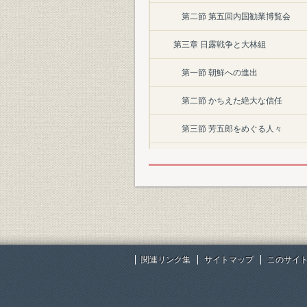
第二節 第五回内国勧業博覧会
第三章 日露戦争と大林組
第一節 朝鮮への進出
第二節 かちえた絶大な信任
第三節 芳五郎をめぐる人々
第四章 飛躍への一歩-東京中央停車
第一節 合資会社大林組の設立
第二節 伏見桃山御陵の造営
第五章 きびしい試練
関連リンク集
サイトマップ
このサイ
第一節 生駒隧道工事
第二節 北浜銀行事件