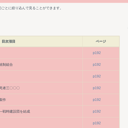
ど)ごとに絞り込んで見ることができます。
目次項目
ページ
p192
統制組合
p192
p192
死者三〇〇〇
p192
製作
p192
―戦時建設団を結成
p192
p192