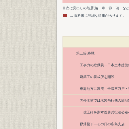
目次は見出しの階層(編・章・節・項…な
… 資料編に詳細な情報があります。
第三節 終戦
工事力の総動員―日本土木建築
建築工の養成所を開設
東海地方に激震―全壊三万戸・
内外木材では木製飛行機の部品
一億玉砕を期す義勇兵役法公布
原爆投下―その日の広島支店