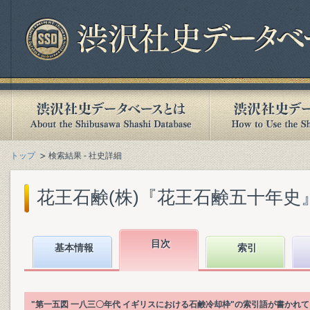
トップ
検索結果 - 社史詳細
花王石鹸(株)『花王石鹸五十年史』(1
目次
基本情報
索引
"第一五図 一八三〇年代 イギリスにおける石鹸冷却枠"の索引語が書かれ