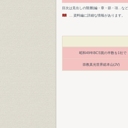
目次は見出しの階層(編・章・節・項…な
… 資料編に詳細な情報があります。
昭和49年BCS賞の半数を1社で
崇教真光世界総本山(JV)