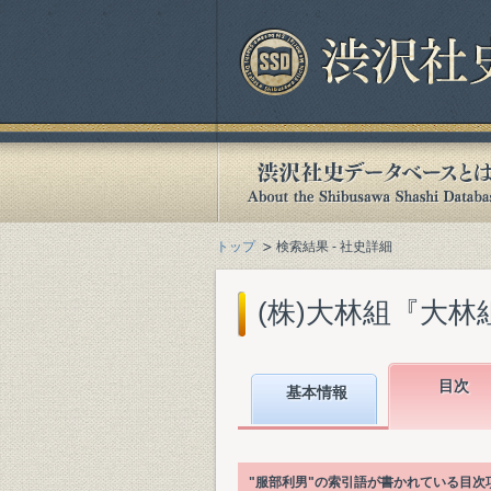
トップ
検索結果 - 社史詳細
(株)大林組『大林組百年
目次
基本情報
"服部利男"の索引語が書かれている目