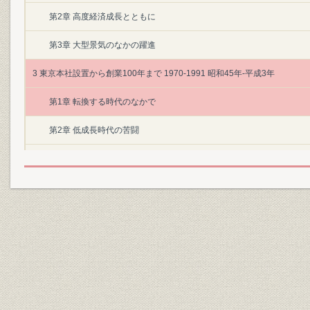
第2章 高度経済成長とともに
第3章 大型景気のなかの躍進
3 東京本社設置から創業100年まで 1970-1991 昭和45年-平成3年
第1章 転換する時代のなかで
第2章 低成長時代の苦闘
第3章 景気低迷下の業績回復
第4章 再び建設業冬の時代へ
第5章 内需拡大と進む国際化
第6章 創業第2世紀に向かって
索引