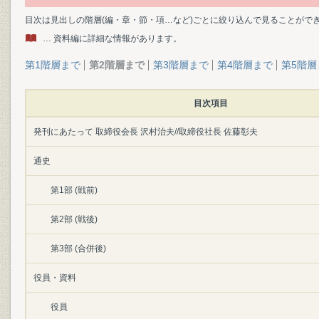
目次は見出しの階層(編・章・節・項…など)ごとに絞り込んで見ることがで
… 資料編に詳細な情報があります。
第1階層まで
第2階層まで
第3階層まで
第4階層まで
第5階層
目次項目
発刊にあたって 取締役会長 沢村治夫//取締役社長 佐藤彰夫
通史
第1部 (戦前)
第2部 (戦後)
第3部 (合併後)
役員・資料
役員