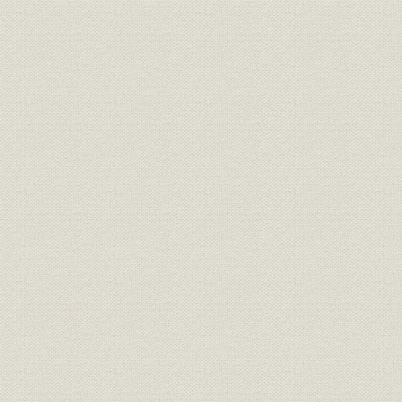
表19 冷延けい素鋼帯の品種別製造開始年
表20 亜鉛めっき設備(葺合工場)
表21 すずめっき設備(葺合工場)
表22 岩手県九戸郡産の砂鉄成分
表23 ロータリー・キルン(久慈工場)
表24 弧光式電気炉(西宮工場)
表25 分塊圧延機(西宮工場)
表26 熱間帯鋼圧延機(西宮工場)
表27 みがき帯鋼圧延機(西宮工場)
表28 ゼンジミア・ミル(西宮工場)