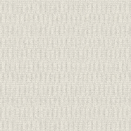
III 管理と販売
口絵
第1章 定款と役員
第2章 管理一般
第3章 労務
第4章 財務
第5章 原料、資材
第6章 営業
第7章 物的流通
第8章 環境問題
第9章 関連事業