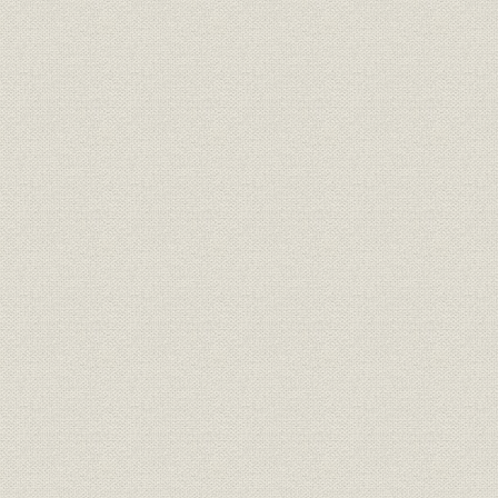
表29 電縫鋼管製造設備(西宮工場)
表30 弧光式電気炉(知多工場)
表31 スパイラル鋼管製造設備(知多工場)
表32 電縫鋼管製造設備(知多工場)
表33 継目無鋼管製造設備(知多工場)
表34 鍛接鋼管製造設備(知多工場)
表35 最初の建設計画の概要(千葉製鉄所)
表36 西工場の設備計画内容(千葉製鉄所)
表37 高炉(千葉製鉄所)
表38 平炉(千葉製鉄所)
表39 転炉(千葉製鉄所)