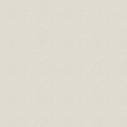
年表
索引
編集後記
[詳細表目次]
表1 鉄鋼増産計画の政府案
表2 全国と当社の設備能力比較
表3 主要生産設備能力の伸び
表4 長期設備合理化計画
表5 粗鋼生産に占める千葉製鉄所の割合
表6 当社と業界の合弁事業件数
表7 長期合理化計画における生産計画