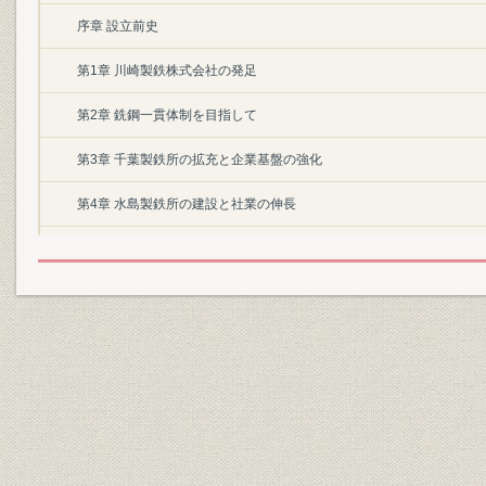
序章 設立前史
第1章 川崎製鉄株式会社の発足
第2章 銑鋼一貫体制を目指して
第3章 千葉製鉄所の拡充と企業基盤の強化
第4章 水島製鉄所の建設と社業の伸長
第5章 新たな経営環境への対応と前進
II 生産と技術
口絵
第1章 生産
第2章 設備と技術
第3章 技術管理と開発