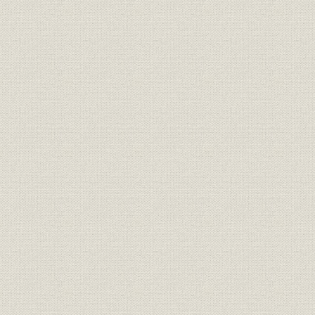
口絵
資料
事業場の変遷
役員任期一覧
社員数
株式
生産実績
貸借対照表
損益および利益処分
販売実績
事業場一覧