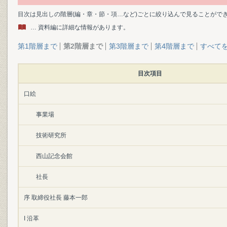
目次は見出しの階層(編・章・節・項…など)ごとに絞り込んで見ることがで
… 資料編に詳細な情報があります。
第1階層まで
第2階層まで
第3階層まで
第4階層まで
すべて
目次項目
口絵
事業場
技術研究所
西山記念会館
社長
序 取締役社長 藤本一郎
I 沿革