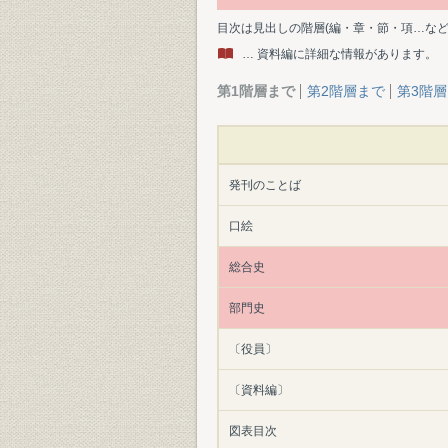
目次は見出しの階層(編・章・節・項…な
… 資料編に詳細な情報があります。
第1階層まで
第2階層まで
第3階
発刊のことば
口絵
総合史
部門史
〔役員〕
〔資料編〕
図表目次