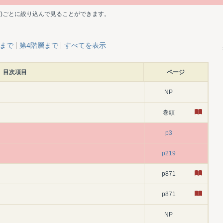
ど)ごとに絞り込んで見ることができます。
層まで
第4階層まで
すべてを表示
目次項目
ページ
NP
巻頭
p3
p219
p871
p871
NP