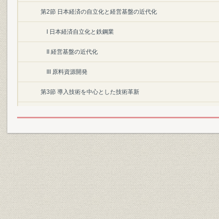
第2節 日本経済の自立化と経営基盤の近代化
I 日本経済自立化と鉄鋼業
II 経営基盤の近代化
III 原料資源開発
第3節 導入技術を中心とした技術革新
I 先進鉄鋼技術との接触
II 製銑・製鋼技術の向上
III 圧延技術の向上
第4節 八幡製鉄所の近代化と光製鉄所の建設
I 第1次設備合理化
II 八幡製鉄所の近代化