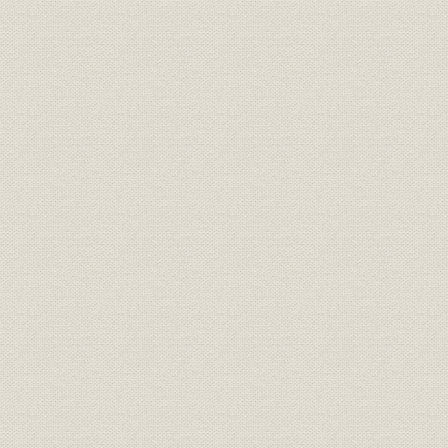
III 輸出の拡大
第5節 鉄鉱石安定供給源の確保
I 豪州鉱石の開発
II 鉱石専用船の増船と大型化
第6節 操業技術の飛躍的向上
I 製銑技術
II 製鋼技術
III 圧延技術
第7節 技術革新に対応する教育体制
I 社内教育体制の整備