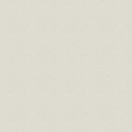
第3節 戸畑銑鋼一貫製鉄所の建設
I 第2次設備合理化
II 戸畑の建設
III 名古屋工場の発足
第4節 国際的視野に立った研究体制の確立
I 技術革新の時代を迎えて
II 東京研究所の発足
III 八幡研究所の拡充
第5節 良好な労使関係の樹立
I 労使関係の基盤
II 近代的労務管理方式の導入