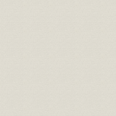
IV 激動時代に対応した経営基盤の拡充
第2節 エンジニアリング事業の発足
I 海外技術協力事業の発展
II 工作事業の基盤確立
第3節 堺製鉄所の建設
I 土地造成と大形工場建設
II 銑鋼一貫体制の確立
III 不況に強い製鉄所
第4節 新しい市場の追求
I 国内販売体制の整備
II 市場に立脚した新製品開発