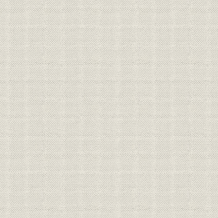
II 鉄鋼短期大学開設
第8節 近代的管理方式の定着と発展
I 品質管理の導入と発展
II IE、ORの導入と発展
III 自主管理活動の導入と発展
IV 業務機械化と情報システムの発展
第4章 鉄鋼業の大型化、国際化と安定成長への模索
第1節 日本経済繁栄の長期化と鉄鋼業の大型化、国際化
I 40年不況と業界協調体制の齟齬
II 長期好況と鉄鋼業の大型化、国際化
III 1億トン時代に対応して