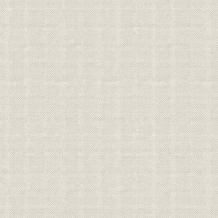
III 光製鉄所の建設
第5節 経営基盤の確立
第2章 量産時代の幕開けと国際水準への飛躍
第1節 日本経済拡大と量産時代の幕開け
I 日本経済拡大策と鉄鋼設備拡充時代の始まり
II 海に築く製鉄所
III 量産型設備合理化の企業経営への影響
IV 八幡製鉄所自給自足体制からの脱皮
第2節 業界協調体制の整備
I 鉄屑カルテル
II 公開販売制度の発足と変遷