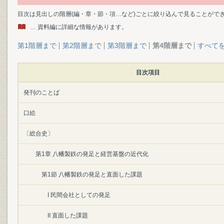
目次は見出しの階層(編・章・節・項…など)ごとに絞り込んで見ることがで
… 資料編に詳細な情報があります。
第1階層まで
第2階層まで
第3階層まで
第4階層まで
すべて
目次項目
発刊のことば
口絵
〔総合史〕
第1章 八幡製鉄の発足と経営基盤の近代化
第1節 八幡製鉄の発足と直面した課題
I 民間会社としての発足
II 直面した課題