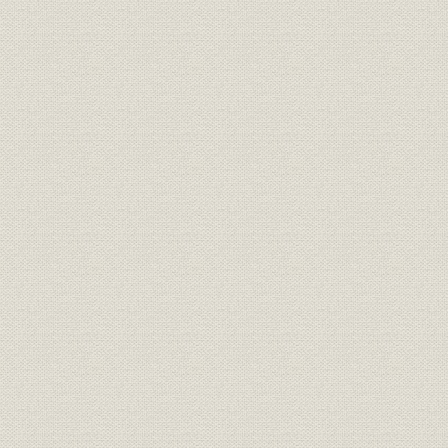
III 団交中心の労使交渉の定着
IV 良好な労使関係がもたらしたもの
V 新人事制度の確立と労働時間の短縮
第6節 総合力における国際水準への飛躍
I 鉄鋼価格の国際水準到達
II 市民生活を豊かにする鉄づくり
第3章 消費地立地の展開と世界市場への進出
第1節 激動時代の超克
I 経済高度成長政策の進展と鉄鋼業の役割
II 1,000万トン体制の計画
III 鉄鋼激動時代の到来