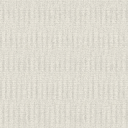
第10編 エンジニアリング事業部門
第11編 関連事業部門
〔役員〕
〔資料編〕
1 定款
2 資本金
3 役員在任期間
4 社員在籍人員
5 組織(部相当以上の組織)
6 売上高
7 製鉄所別鉄鋼生産高