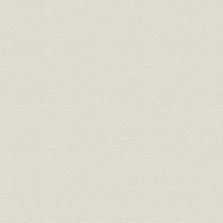
8 財務諸表
9 主要財務比率
10 稼働設備能力
年表
本社、工場および研究所所在地
索引
編さんを終えて
図表目次
〔総合史〕
〔部門史〕