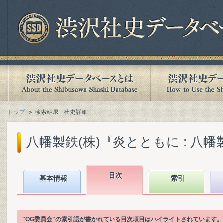
トップ
検索結果 - 社史詳細
八幡製鉄(株)『炎とともに : 八幡製
目次
基本情報
索引
"OG委員会"の索引語が書かれている目次項目はハイライトされています。