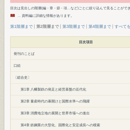
目次は見出しの階層(編・章・節・項…など)ごとに絞り込んで見ることがで
… 資料編に詳細な情報があります。
第1階層まで
第2階層まで
第3階層まで
第4階層まで
すべて
目次項目
発刊のことば
口絵
〔総合史〕
第1章 八幡製鉄の発足と経営基盤の近代化
第2章 量産時代の幕開けと国際水準への飛躍
第3章 消費地立地の展開と世界市場への進出
第4章 鉄鋼業の大型化、国際化と安定成長への模索