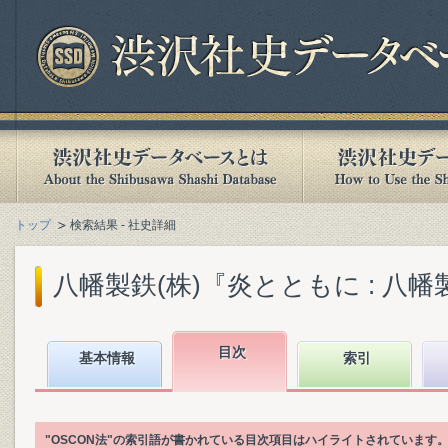
トップ
検索結果 - 社史詳細
八幡製鉄(株)『炎とともに : 八幡製
目次
基本情報
索引
"OSCON法"の索引語が書かれている目次項目はハイライトされています