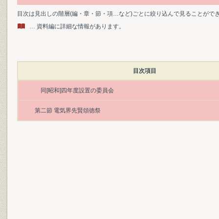
目次は見出しの階層(編・章・節・項…など)ごとに絞り込んで見ることがで
… 資料編に詳細な情報があります。
目次項目
同[昭和]四年度設置の委員会
第二節 電気界先賢頌徳祭