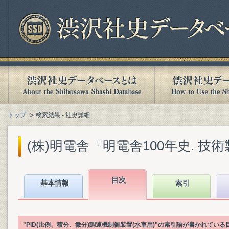
トップ
検索結果 - 社史詳細
(株)明電舎『明電舎100年史. 技術製品
目次
基本情報
索引
"PID(比例、積分、微分)調速機制御装置(水車用)"の索引語が書かれて