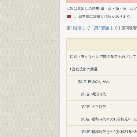
目次は見出しの階層(編・章・節・項…な
… 資料編に詳細な情報があります。
第1階層まで
第2階層まで
第3階
口絵・豊かな生活空間の創造をめざして
I 当社技術の変遷
第1章 技術のながれ
第1節 明治時代
第2節 大正時代
第3節 昭和時代その1(昭和元年~20
第4節 昭和時代その2(昭和21年~3