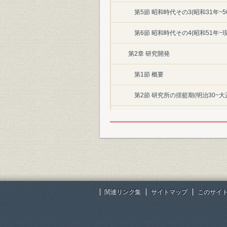
第5節 昭和時代その3(昭和31年~5
第6節 昭和時代その4(昭和51年~現
第2章 研究開発
第1節 概要
第2節 研究所の揺籃期(明治30~大正1
第3節 研究所の発展期(大正15・昭和元
第4節 戦後の技術革新に対応した研究所
第5節 パワートロニクス・メカ
へ(昭和45~現在/1970~現在)
第3章 工業デザイン
関連リンク集
サイトマップ
このサイ
II 分野別技術の変遷