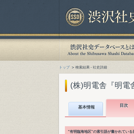
トップ
検索結果 - 社史詳細
(株)明電舎『明電舎1
目次
基本情報
"有明臨海地区"の索引語が書かれてい