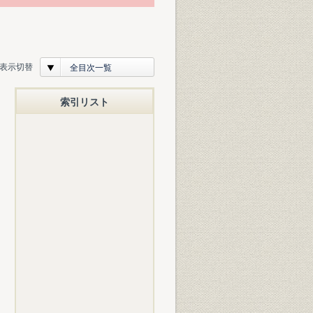
表示切替
全目次一覧
索引リスト