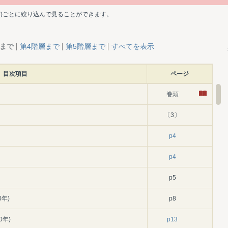
ど)ごとに絞り込んで見ることができます。
層まで
第4階層まで
第5階層まで
すべてを表示
目次項目
ページ
巻頭
〔3〕
p4
p4
p5
年)
p8
0年)
p13