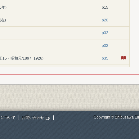
0年)
p15
在)
p20
p32
p32
5・昭和元/1897~1926)
p35
~昭和20/1926~1945)
p37
の近代化(昭和20~45/1945~1970)
p39
トロニクス・エレクトロニクス製品を生み出す研究所
p45
p72
Copyright © Shibusawa Eii
トについて
お問い合わせ
〔79〕