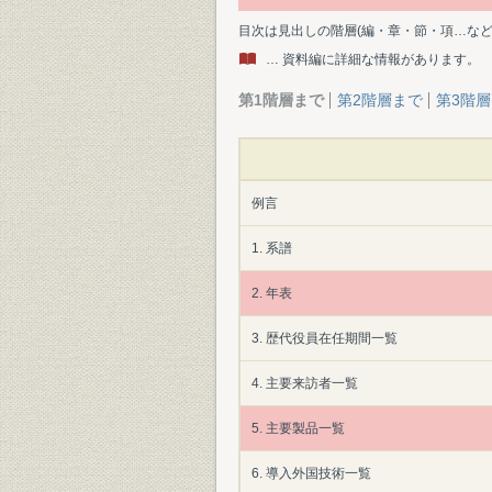
目次は見出しの階層(編・章・節・項…な
… 資料編に詳細な情報があります。
第1階層まで
第2階層まで
第3階
例言
1. 系譜
2. 年表
3. 歴代役員在任期間一覧
4. 主要来訪者一覧
5. 主要製品一覧
6. 導入外国技術一覧