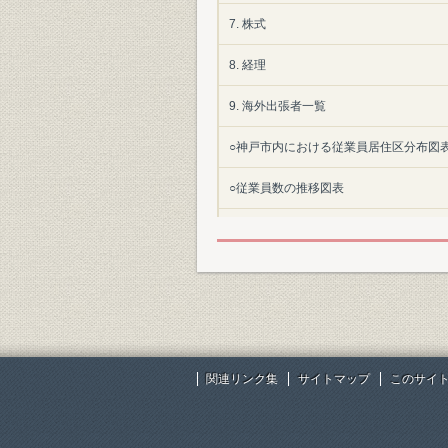
7. 株式
8. 経理
9. 海外出張者一覧
○神戸市内における従業員居住区分布図
○従業員数の推移図表
索引
関連リンク集
サイトマップ
このサイ