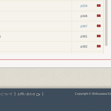
p334
p346
p367
表
p381
p382
p385
Copyright © Shibusawa Eii
トについて
お問い合わせ