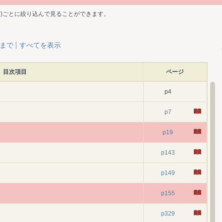
ど)ごとに絞り込んで見ることができます。
層まで
すべてを表示
目次項目
ページ
p4
p7
p19
p143
p149
p155
p329