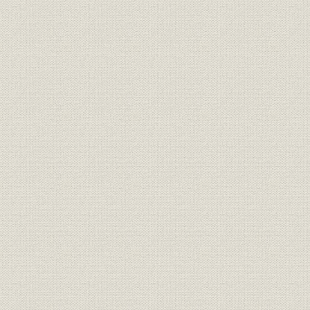
第1章 職制
1. 概況
2. 創業時代(明治38年~大正2年)
3. 第1次世界大戦から不況時代まで(大正3年~昭和6年)
4. 満州事変から第2次世界大戦終結まで(昭和6年~昭和20年)
5. 終戦から三菱商号復活まで(昭和20年~昭和27年)
6. 新三菱重工時代(昭和27年~昭和39年)
7. 三菱3重工合併から現在まで(昭和39年~昭和55年)
第2章 工場設備
1. 創業時代(明治38年~大正2年)
2. 第1次世界大戦から昭和初期まで(大正3年~昭和5年)