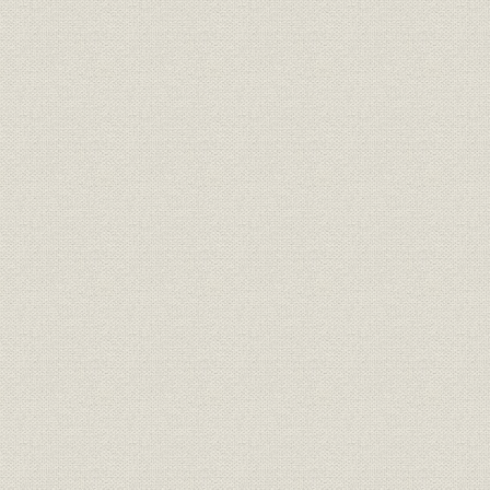
第5章 昭和30年から三菱3重工合併まで
1. 概況
2. 生産の飛躍的拡大
3. 新分野・新天地の開拓
4. 三菱3重工の合併
第6章 三菱3重工合併からオイルショックまで
1. 概況
2. 2年連続の台風禍
3. デミング賞獲得
4. 原子力部門の発展
5. 新造船の活況