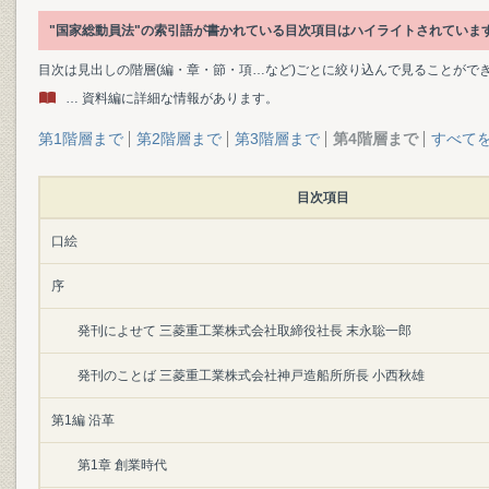
"国家総動員法"の索引語が書かれている目次項目はハイライトされていま
目次は見出しの階層(編・章・節・項…など)ごとに絞り込んで見ることがで
… 資料編に詳細な情報があります。
第1階層まで
第2階層まで
第3階層まで
第4階層まで
すべて
目次項目
口絵
序
発刊によせて 三菱重工業株式会社取締役社長 末永聡一郎
発刊のことば 三菱重工業株式会社神戸造船所所長 小西秋雄
第1編 沿革
第1章 創業時代