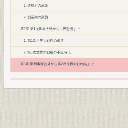
1. 造船所の建設
2. 創業期の業態
第2章 第1次世界大戦から世界恐慌まで
1. 第1次世界大戦時の躍進
2. 第1次世界大戦後の不況時代
第3章 満州事変勃発から第2次世界大戦終結まで
1. 戦時体制の強化
2. 戦時中の生産
第4章 終戦から昭和30年まで
1. 終戦後の変革
2. 戦後の復興