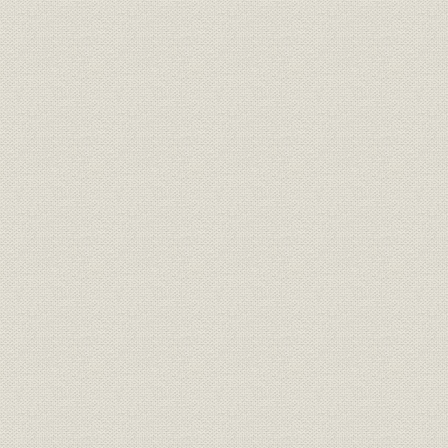
3. 管理技術
4. 資材管理
(1) 創業時から昭和30年まで
(2) 昭和30年以降
第4章 勤労
1. 従業員数の推移
2. 従業員管理制度および労働条件
(1) 従業員管理区分
(2) 勤労・就業管理
(3) 賃金・昇給制度
(4) 定年退職制度および退職金