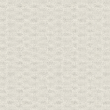
3. 満州事変から第2次世界大戦終結まで(昭和6年~昭和20年)
4. 戦後の10年間(昭和20年~昭和30年)
5. 昭和30年から三菱3重工合併まで(昭和30年~昭和39年)
6. 明石工場・高砂工場の建設および西部埋立地などの購入
7. 三菱3重工合併からオイルショックまで(昭和39年~昭和48年)
8. オイルショック以降から現在まで(昭和49年~昭和55年)
第3章 管理制度
1. 原価計算制度および予算制度
(1) 原価計算制度
(2) 予算制度
2. 事務計算・技術計算の機械化