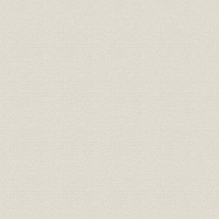
(5) 社員表彰
3. 教育
(1) 技能訓練生教育
(2) 技術員養成教育
(3) 階層別教育と職能専門教育
4. 福利厚生
(1) 貸金制度
(2) 預金制度
(3) 財形貯蓄制度
(4) 慶弔・療養見舞金
(5) 給食