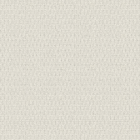
6. ディーゼル部門の発展
第7章 低成長時代を迎えて
1. 概況
2. 損益改善特別対策―〓[○+特]対策
3. 体質改善特別対策―第2〓[○+特]対策
4. 二見工場の建設
5. 造船不況の深刻化と操業対策
創業75周年記念日における当所社員への国村所長あいさつ
最近10年間の所長方針
歴代所長
第2編 経営管理