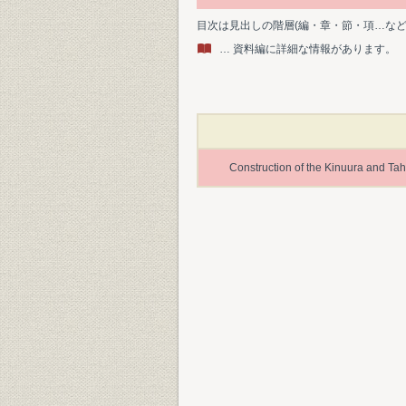
目次は見出しの階層(編・章・節・項…な
… 資料編に詳細な情報があります。
Construction of the Kinuura and Tah