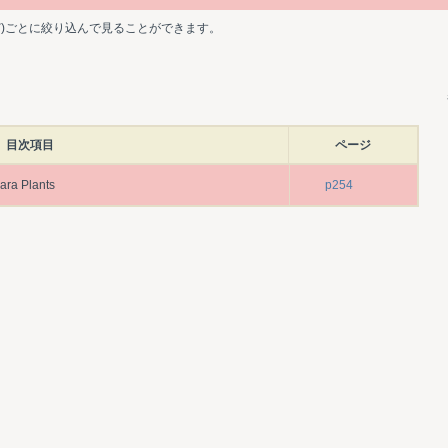
ど)ごとに絞り込んで見ることができます。
目次項目
ページ
ara Plants
p254