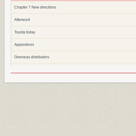
Chapter 7 New directions
Afterword
Toyota today
Appendices
Overseas distributors
Chronology
Contributors
Bibliography
Index