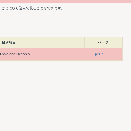
ど)ごとに絞り込んで見ることができます。
目次項目
ページ
st Asia and Oceania
p367