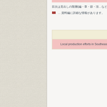
目次は見出しの階層(編・章・節・項…な
… 資料編に詳細な情報があります。
Local production efforts in Southea