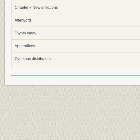
Chapter 7 New directions
Afterword
Toyota today
Appendices
Overseas distributors
Chronology
Contributors
Bibliography
Index