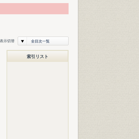
表示切替
全目次一覧
索引リスト