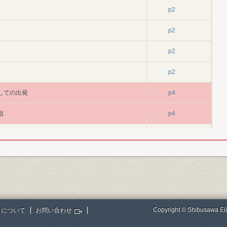
p2
p2
p2
p2
しての出発
p4
組
p4
体制作り
p5
p5
p5
p5
Copyright © Shibusawa Eii
トについて
お問い合わせ
p5