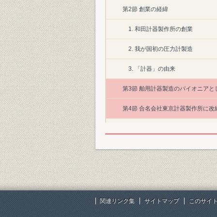
第2節 創業の経緯
1. 和田計器製作所の創業
2. 我が国初の圧力計製造
3. 「計器」の由来
第3節 舶用計器製造のパイオニアと
第4節 合名会社東京計器製作所に改
第5節 多様化する製品の開発とその
1. 機械的計器の開発
2. 電気的計器の開発
3. 光学計器の開発
関連リンク集
サイトマップ
このサイ
4. 鉄道院向け機関車用機器の開発