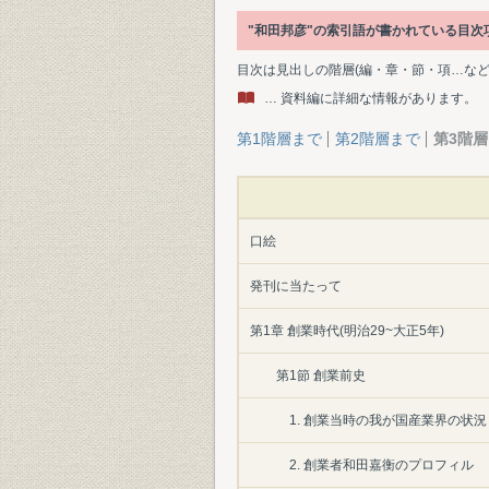
"和田邦彦"の索引語が書かれている目
目次は見出しの階層(編・章・節・項…な
… 資料編に詳細な情報があります。
第1階層まで
第2階層まで
第3階
口絵
発刊に当たって
第1章 創業時代(明治29~大正5年)
第1節 創業前史
1. 創業当時の我が国産業界の状況
2. 創業者和田嘉衡のプロフィル